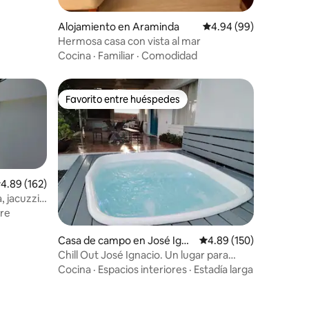
Alojamiento en Araminda
Calificación promedio:
4.94 (99)
Hermosa casa con vista al mar
Cocina
·
Familiar
·
Comodidad
Favorito entre huéspedes
Favorito entre huéspedes
alificación promedio: 4.89 de 5, 162 reseñas
4.89 (162)
, jacuzzi y
ire
Casa de campo en José Igna
Calificación promedio: 
4.89 (150)
cio
Chill Out José Ignacio. Un lugar para
descansar.
Cocina
·
Espacios interiores
·
Estadía larga