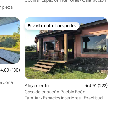
Cocina
·
Espacios interiores
·
Calefacción
mpieza
Favorito entre huéspedes
rido
Favorito entre huéspedes
alificación promedio: 4.89 de 5, 130 reseñas
4.89 (130)
la zona
Alojamiento
Calificación promedio: 
4.91 (222)
Casa de ensueño Pueblo Edén
Familiar
·
Espacios interiores
·
Exactitud