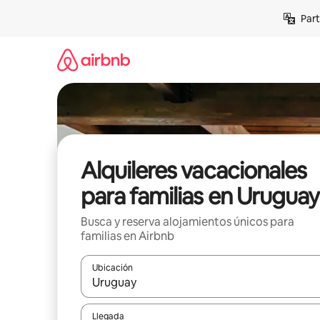
Omite
Part
el
contenido
Alquileres vacacionales
para familias en Uruguay
Busca y reserva alojamientos únicos para
familias en Airbnb
Ubicación
Cuando los resultados estén disponibles, navega co
Llegada