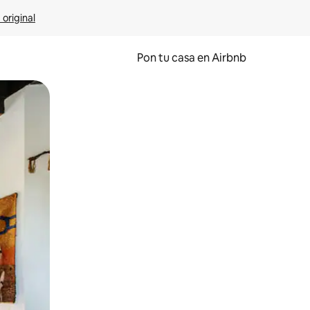
 original
Pon tu casa en Airbnb
o o desliza el dedo.