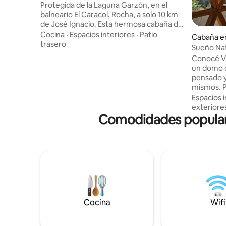
Protegida de la Laguna Garzón, en el
balneario El Caracol, Rocha, a solo 10 km
de José Ignacio. Esta hermosa cabaña de
estilo nórdico minimalista, fue diseñada
Cocina
·
Espacios interiores
·
Patio
Cabaña en
para relajarse en medio del bosque
trasero
Sueño Nat
nativo, hogar de múltiples especies de
Conocé V
fauna y flora características de nuestro
un domo d
país; con salida independiente a la laguna
pensado y
(200m) donde podrás disfrutar de
mismos. P
diversas actividades acuáticas, paseos en
Mezclado 
Espacios i
bici, trecking por senderos maravillosos y
refugio d
exteriore
kilometros de playas solitarias.
Comodidades populare
momentos
sala de e
dispocisón
de dos c
alto rend
❄️, baño 
inlcuye ro
⚠️JACUZZI
Cocina
Wifi