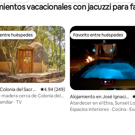
ientos vacacionales con jacuzzi para f
 entre huéspedes
Favorito entre huéspedes
 entre huéspedes
Favorito entre huéspedes
4.96 de 5, 127 reseñas
olonia del Sacra
Calificación promedio: 4.94 de 5, 249 reseñas
4.94 (249)
 madera cerca de Colonia del
Alojamiento en José Ignacio
C
to
amiliar
·
TV
Maldonado
Atardecer en el Etna, Sunset L
Espacios interiores
·
Cocina
·
Ex