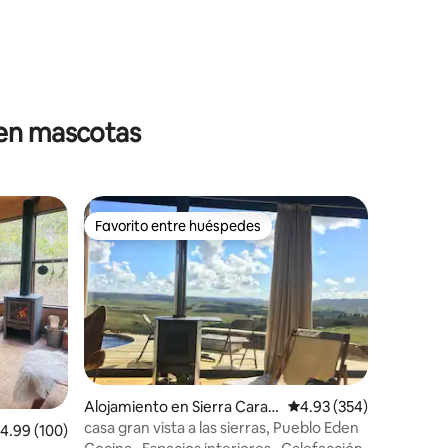
ten mascotas
Favorito entre huéspedes
Favorito entre huéspedes
Alojamiento en Sierra Carap
Calificación promedio: 
4.93 (354)
é
casa gran vista a las sierras, Pueblo Eden
alificación promedio: 4.99 de 5, 100 reseñas
4.99 (100)