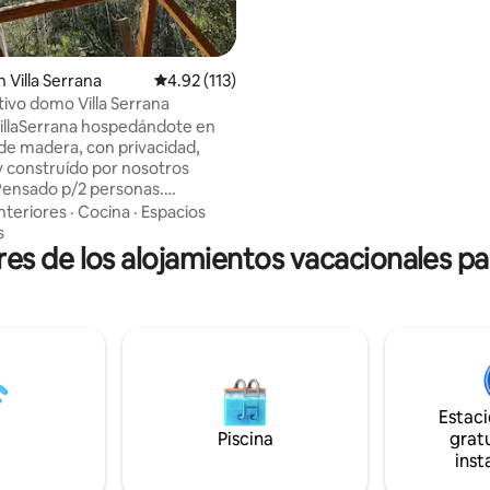
según el uso. La leña también s
aparte a precio de mercado.
 Villa Serrana
Calificación promedio: 4.92 de 5, 113 reseñas
4.92 (113)
ivo domo Villa Serrana
illaSerrana hospedándote en
e madera, con privacidad,
 construído por nosotros
ensado p/2 personas.
con la flora autóctona, es
nteriores
·
Cocina
·
Espacios
e buena energía y hermosos
s
s de los alojamientos vacacionales par
. Es un ambiente que integra
star y kitchenette. Tenemos a tu
 cocina con horno 🍳🍽️, sillón
uerpos muy cómodo, estufa de
imiento🔥, aire acondicionado
con agua caliente🚿. ⚠️NO
pa de cama ni toallas.
 con tarifa aparte
Estac
Piscina
gratu
inst