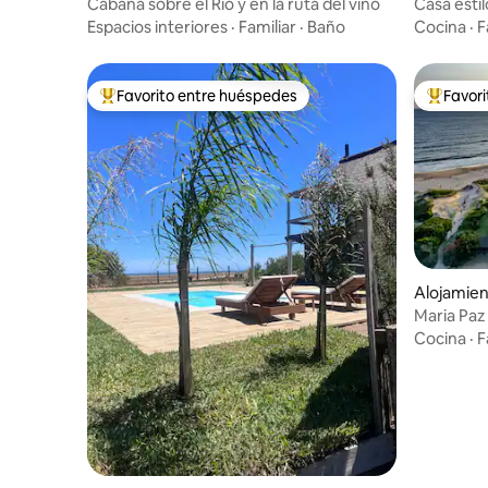
uevo
Cabaña sobre el Río y en la ruta del vino
Casa estil
descanso
Espacios interiores
·
Familiar
·
Baño
Cocina
·
F
Favorito entre huéspedes
Favor
Favorito entre huéspedes preferido
Favorito
Alojamien
Maria Paz
Cocina
·
F