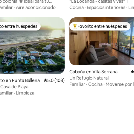
eario Buenos Aires
o colonial ❀ ideal para tu
"La Locanda - casitas vivas" 1
amiliar
·
Aire acondicionado
Cocina
·
Espacios interiores
·
Li
ito entre huéspedes
Favorito entre huéspedes
 entre huéspedes preferido
Favorito entre huéspedes prefe
Cabaña en Villa Serrana
C
Un Refugio Natural
to en Punta Ballena
Calificación promedio: 5.0 de 5, 108 reseñas
5.0 (108)
Familiar
·
Cocina
·
Moverse por 
 Casa de Playa
amiliar
·
Limpieza