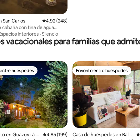
4.85 de 5, 135 reseñas
 San Carlos
Calificación promedio: 4.92 de 5, 248 reseñas
4.92 (248)
 cabaña con tina de agua
Espacios interiores
·
Silencio
s vacacionales para familias que admi
 entre huéspedes
Favorito entre huéspedes
 entre huéspedes
Favorito entre huéspedes
4.98 de 5, 123 reseñas
to en Guazuvirá N
Calificación promedio: 4.85 de 5, 199 reseñas
4.85 (199)
Casa de huéspedes en Baln
C