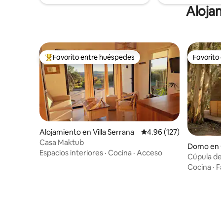
Alojam
Favorito entre huéspedes
Favorito
Favorito entre huéspedes preferido
Favorito
Alojamiento en Villa Serrana
Calificación promedio: 
4.96 (127)
Casa Maktub
Domo en C
Espacios interiores
·
Cocina
·
Acceso
mento
Cúpula de
Sacramen
Cocina
·
F