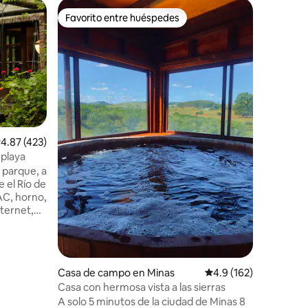
Alojamie
Favorito entre huéspedes
Favor
Favorito entre huéspedes
Favorit
El tranqui
Es una c
iluminada,
cuadras d
dormitori
dormitori
Familiar
·
baño abaj
completa
propiedad
alificación promedio: 4.87 de 5, 423 reseñas
4.87 (423)
rincón de
 playa
fútbol, a
 parque, a
Nosotros
 el Río de
pequeños 
 AC, horno,
Esperamo
nternet,
puedan d
iencia de
leza.
 marzo a
ños,
Casa de campo en Minas
Calificación promedio:
4.9 (162)
Casa con hermosa vista a las sierras
rte,
A solo 5 minutos de la ciudad de Minas 8
 día,