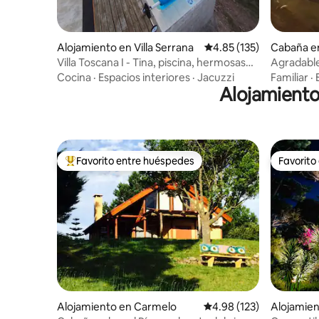
Alojamiento en Villa Serrana
Calificación promedio: 
4.85 (135)
Cabaña en
Villa Toscana I - Tina, piscina, hermosas
Agradable
vistas
caliente
Cocina
·
Espacios interiores
·
Jacuzzi
Familiar
·
Alojamiento
Favorito entre huéspedes
Favorito
Favorito entre huéspedes preferido
Favorito
Alojamiento en Carmelo
Calificación promedio: 
4.98 (123)
Alojamien