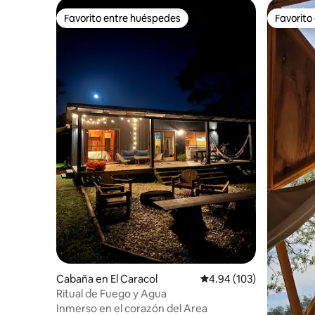
Favorito entre huéspedes
Favorito
Favorito entre huéspedes
Favorito
Cabaña en El Caracol
Calificación promedio: 
4.94 (103)
Ritual de Fuego y Agua
Inmerso en el corazón del Area