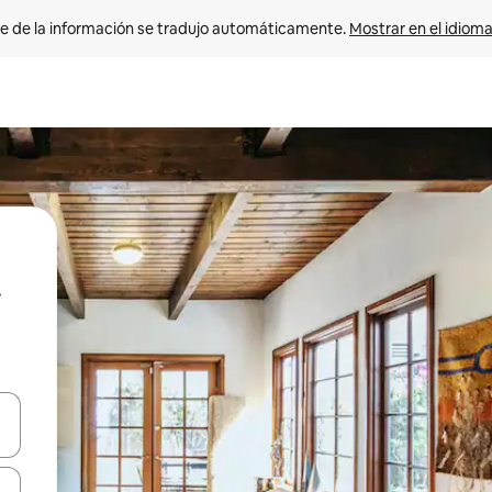
e de la información se tradujo automáticamente. 
Mostrar en el idioma
n las teclas de flecha hacia arriba y hacia abajo o explora con el tact