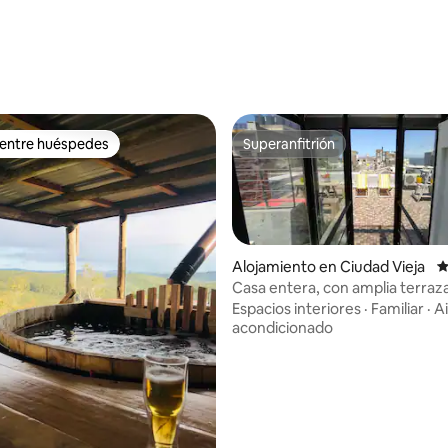
 entre huéspedes
Superanfitrión
 entre huéspedes
Superanfitrión
Alojamiento en Ciudad Vieja
C
Casa entera, con amplia terraza
garaje
Espacios interiores
·
Familiar
·
A
acondicionado