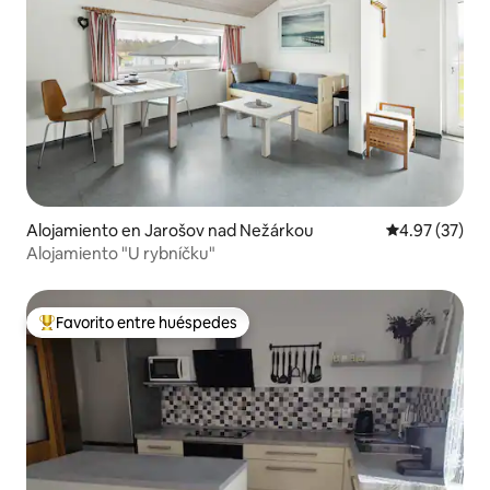
Alojamiento en Jarošov nad Nežárkou
Calificación 
4.97 (37)
Alojamiento "U rybníčku"
Favorito entre huéspedes
Favorito entre huéspedes preferido