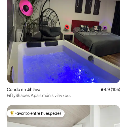
Condo en Jihlava
Calificación 
4.9 (105)
FiftyShades Apartmán s vířivkou.
Favorito entre huéspedes
Favorito entre huéspedes preferido