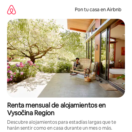
Omite
el
Pon tu casa en Airbnb
contenido
Renta mensual de alojamientos en
Vysočina Region
Descubre alojamientos para estadías largas que te
harán sentir como en casa durante un mes o más.