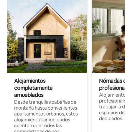
Alojamientos
Nómadas digit
completamente
profesionales 
amueblados
Alojamientos 
profesionales 
Desde tranquilas cabañas de
trabajan a dist
montaña hasta convenientes
espacios de tr
apartamentos urbanos, estos
dedicados.
alojamientos amueblados
cuentan con todos las
comodidades de una