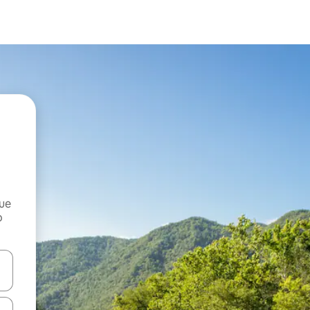
que
o
n las teclas de flecha hacia arriba y hacia abajo o explora con el tact