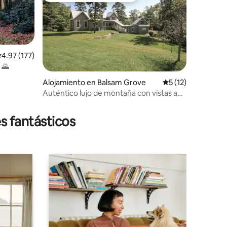
alificación promedio: 4.97 de 5, 177 reseñas
4.97 (177)
 🌄
Alojamiento en Balsam Grove
Calificación prome
5 (12)
Auténtico lujo de montaña con vistas a
las montañas y jacuzzi
s fantásticos