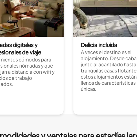
das digitales y
Delicia incluida
sionales de viaje
A veces el destino es el
alojamiento. Desde caba
amientos cómodos para
junto al acantilado hasta
sionales nómadas y que
tranquilas casas flotante
jan a distancia con wifi y
estos alojamientos están
ios de trabajo
llenos de características
cados.
únicas.
modidades y ventajas para estadías lar