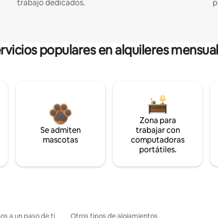
trabajo dedicados.
p
rvicios populares en alquileres mensua
Zona para
Se admiten
trabajar con
mascotas
computadoras
portátiles.
os a un paso de ti
Otros tipos de alojamientos