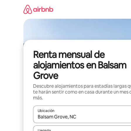
Omite
el
contenido
Renta mensual de
alojamientos en Balsam
Grove
Descubre alojamientos para estadías largas 
te harán sentir como en casa durante un mes 
más.
Ubicación
Cuando los resultados estén disponibles, navega co
Llegada