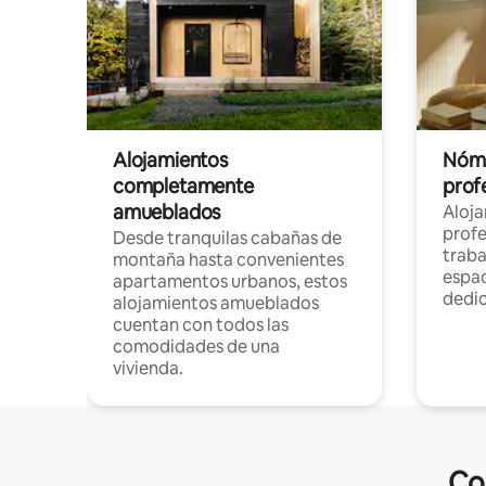
Alojamientos
Nóma
completamente
profe
amueblados
Aloj
profe
Desde tranquilas cabañas de
traba
montaña hasta convenientes
espac
apartamentos urbanos, estos
dedi
alojamientos amueblados
cuentan con todos las
comodidades de una
vivienda.
Co