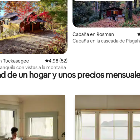
Cabaña en Rosman
C
Cabaña en la cascada de Pisgah
4.96 de 5, 221 reseñas
n Tuckasegee
Calificación promedio: 4.98 de 5, 52 reseñas
4.98 (52)
anquila con vistas a la montaña
 de un hogar y unos precios mensuale