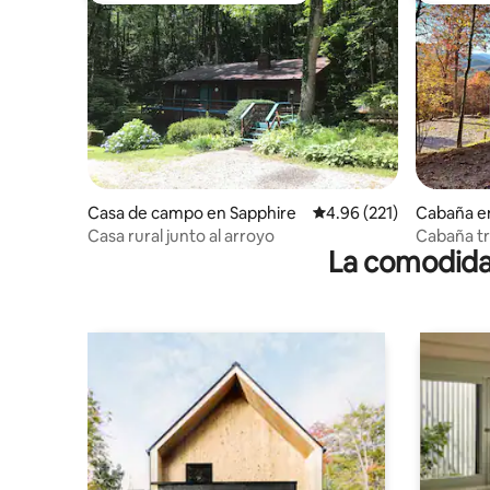
Casa de campo en Sapphire
Calificación promedio: 
4.96 (221)
Cabaña e
Casa rural junto al arroyo
Cabaña tr
La comodidad