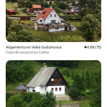
Alojamiento en Velké Svatoňovice
Calificación p
4.89 (75)
Casa de vacaciones Celine