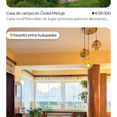
Casa de campo en Česká Metuje
Calificación p
4.59 (64)
Casa rural Maruska: un lugar precioso para un descanso
tranquilo
Favorito entre huéspedes
Favorito entre huéspedes preferido