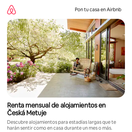
Omite
el
Pon tu casa en Airbnb
contenido
Renta mensual de alojamientos en
Česká Metuje
Descubre alojamientos para estadías largas que te
harán sentir como en casa durante un mes o más.