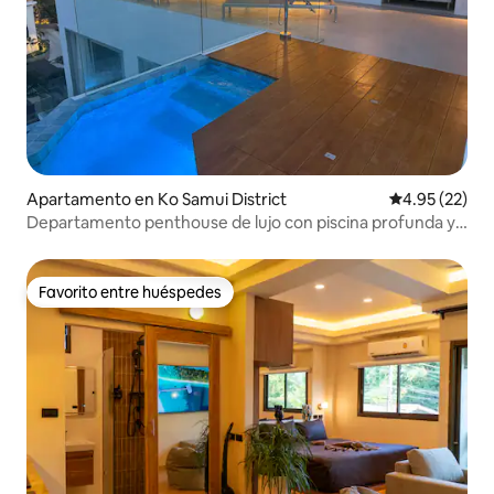
Apartamento en Ko Samui District
Calificación 
4.95 (22)
Departamento penthouse de lujo con piscina profunda y
terraza en la azotea
Favorito entre huéspedes
Favorito entre huéspedes