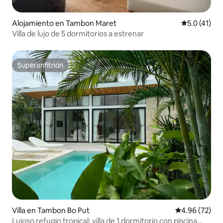
Alojamiento en Tambon Maret
Calificación
5.0 (41)
Villa de lujo de 5 dormitorios a estrenar
Superanfitrión
Superanfitrión
Villa en Tambon Bo Put
Calificación p
4.96 (72)
Lujoso refugio tropical: villa de 1 dormitorio con piscina