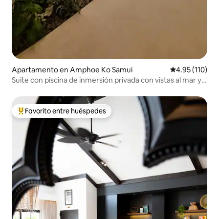
Apartamento en Amphoe Ko Samui
Calificación p
4.95 (110)
Suite con piscina de inmersión privada con vistas al mar y
al amanecer
Favorito entre huéspedes
Favorito entre huéspedes preferido