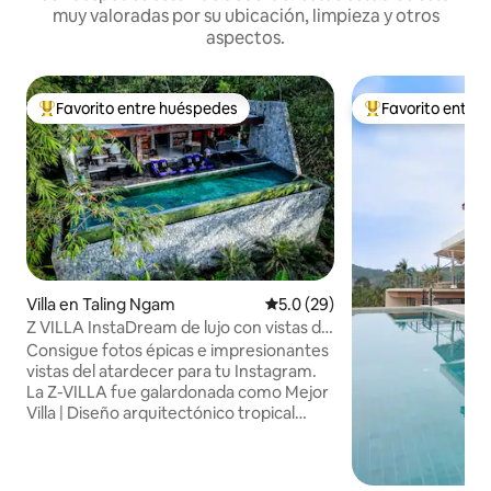
muy valoradas por su ubicación, limpieza y otros
aspectos.
Favorito entre huéspedes
Favorito entre
Favorito entre huéspedes preferido
Favorito entre hu
Villa en Taling Ngam
Calificación promedio: 5.0 de 
5.0 (29)
Z VILLA InstaDream de lujo con vistas de
180° al mar y al atardecer
Consigue fotos épicas e impresionantes
vistas del atardecer para tu Instagram.
La Z-VILLA fue galardonada como Mejor
Villa | Diseño arquitectónico tropical
minimalista/brutalista contemporáneo |
en el sudeste asiático en 2019. Ubicada
en una naturaleza virgen. Finca privada