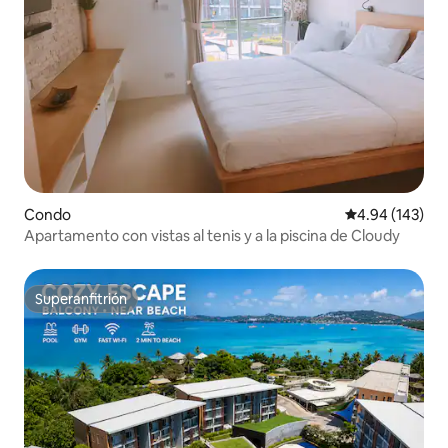
Condo
Calificación pr
4.94 (143)
Apartamento con vistas al tenis y a la piscina de Cloudy
Superanfitrión
Superanfitrión