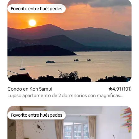
Favorito entre huéspedes
Favorito entre huéspedes
Condo en Koh Samui
Calificación p
4.91 (101)
Lujoso apartamento de 2 dormitorios con magníficas
vistas al mar, piscina y gimnasio
Favorito entre huéspedes
Favorito entre huéspedes