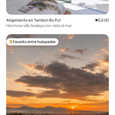
Alojamiento en Tambon Bo Put
Calificació
5.0 (4)
Hermosa villa Sealaya con vista al mar
Favorito entre huéspedes
Favorito entre huéspedes preferido