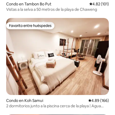
Condo en Tambon Bo Put
Calificación p
4.82 (101)
Vistas a la selva a 50 metros de la playa de Chaweng
Favorito entre huéspedes
Favorito entre huéspedes
Condo en Koh Samui
Calificación pr
4.89 (166)
2 dormitorios junto a la piscina cerca de la playa | Agua
filtrada en la habitación