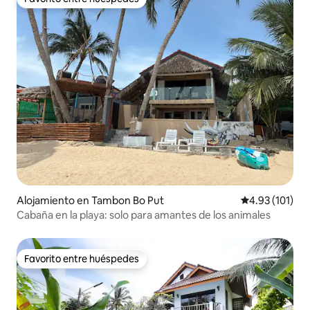
Favorito entre huéspedes
Alojamiento en Tambon Bo Put
Calificación p
4.93 (101)
Cabaña en la playa: solo para amantes de los animales
Favorito entre huéspedes
Favorito entre huéspedes