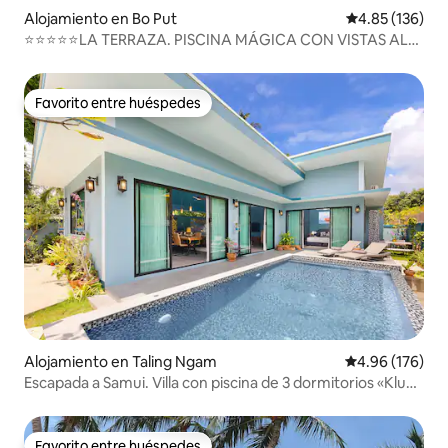
Alojamiento en Bo Put
Calificación p
4.85 (136)
⭐⭐⭐⭐⭐LA TERRAZA. PISCINA MÁGICA CON VISTAS AL
MAR❤️. Desayuno
Favorito entre huéspedes
Favorito entre huéspedes
Alojamiento en Taling Ngam
Calificación pr
4.96 (176)
Escapada a Samui. Villa con piscina de 3 dormitorios «Kluay
Mai»
Favorito entre huéspedes