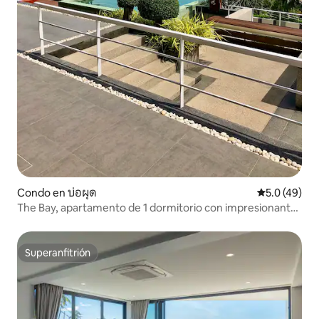
Condo en บ่อผุด
Calificación
5.0 (49)
The Bay, apartamento de 1 dormitorio con impresionantes
vistas al mar
Superanfitrión
Superanfitrión