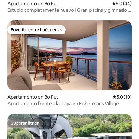
Apartamento en Bo Put
Calificación
5.0 (44)
Estudio completamente nuevo | Gran piscina y gimnasio |
¡A 7 minutos de la playa!
Favorito entre huéspedes
Favorito entre huéspedes
Apartamento en Bo Put
Calificación
5.0 (10)
Apartamento frente a la playa en Fishermans Village
Superanfitrión
Superanfitrión