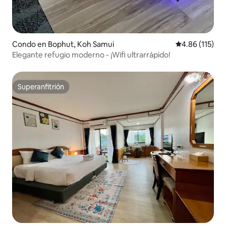
Condo en Bophut, Koh Samui
Calificación p
4.86 (115)
Elegante refugio moderno - ¡Wifi ultrarrápido!
Superanfitrión
Superanfitrión