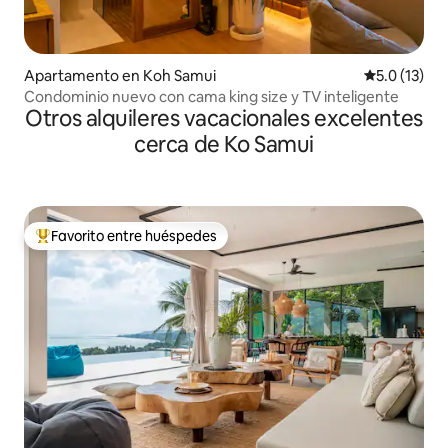
Apartamento en Koh Samui
Calificación
5.0 (13)
Condominio nuevo con cama king size y TV inteligente
Otros alquileres vacacionales excelentes
cerca de Ko Samui
Favorito entre huéspedes
Favorito entre huéspedes preferido