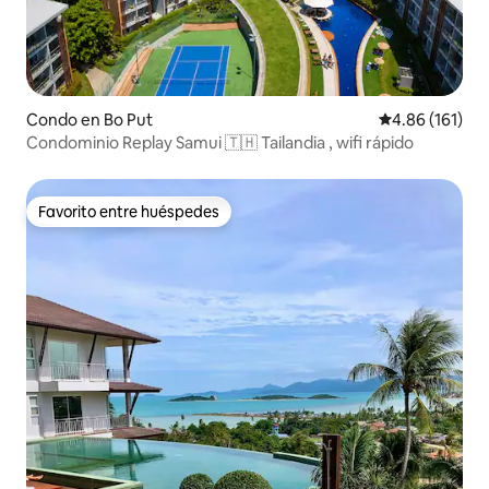
Condo en Bo Put
Calificación p
4.86 (161)
Condominio Rеplay Samui 🇹🇭 Tailandia , wifi rápido
Favorito entre huéspedes
Favorito entre huéspedes