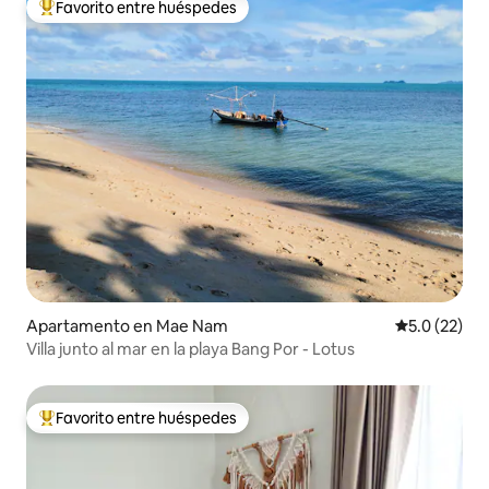
Favorito entre huéspedes
Favorito entre huéspedes preferido
Apartamento en Mae Nam
Calificación
5.0 (22)
Villa junto al mar en la playa Bang Por - Lotus
Favorito entre huéspedes
Favorito entre huéspedes preferido