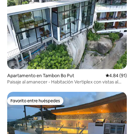
Apartamento en Tambon Bo Put
Calificación 
4.84 (91)
Paisaje al amanecer - Habitación Vertiplex con vistas al
mar
Favorito entre huéspedes
Favorito entre huéspedes