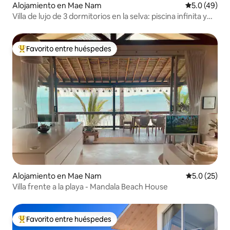
Alojamiento en Mae Nam
Calificación
5.0 (49)
Villa de lujo de 3 dormitorios en la selva: piscina infinita y
vistas al mar.
Favorito entre huéspedes
Favorito entre huéspedes preferido
Alojamiento en Mae Nam
Calificación
5.0 (25)
Villa frente a la playa - Mandala Beach House
Favorito entre huéspedes
Favorito entre huéspedes preferido