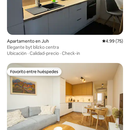
Apartamento en Juh
Calificación p
4.99 (75)
Elegante byt blízko centra
Ubicación
·
Calidad-precio
·
Check-in
Favorito entre huéspedes
Favorito entre huéspedes