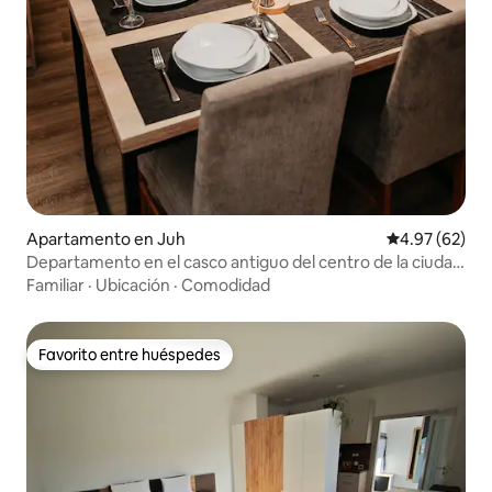
Apartamento en Juh
Calificación p
4.97 (62)
Departamento en el casco antiguo del centro de la ciudad
2 con estacionamiento incluido
Familiar
·
Ubicación
·
Comodidad
Favorito entre huéspedes
Favorito entre huéspedes