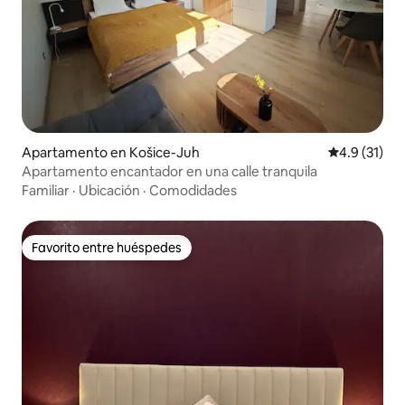
Apartamento en Košice-Juh
Calificación
4.9 (31)
Apartamento encantador en una calle tranquila
Familiar
·
Ubicación
·
Comodidades
Favorito entre huéspedes
Favorito entre huéspedes