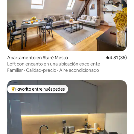
Apartamento en Staré Mesto
Calificación 
4.81 (36)
Loft con encanto en una ubicación excelente
Familiar
·
Calidad-precio
·
Aire acondicionado
Favorito entre huéspedes
Favorito entre huéspedes preferido