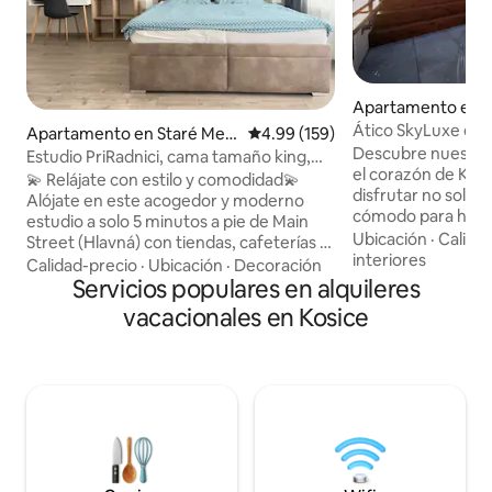
Apartamento en K
Ático SkyLuxe en 
Apartamento en Staré Mest
Calificación promedio: 4.99 de 5
4.99 (159)
Descubre nuestro 
o
Estudio PriRadnici, cama tamaño king,
el corazón de Koš
aire acondicionado y aparcamiento
💫 Relájate con estilo y comodidad💫
disfrutar no solo 
gratuito
Alójate en este acogedor y moderno
cómodo para hasta
estudio a solo 5 minutos a pie de Main
también de servic
Ubicación
·
Calida
Street (Hlavná) con tiendas, cafeterías y
jacuzzi y sauna. Nu
interiores
restaurantes. 📅 ¡Reserva tu estadía hoy
Calidad-precio
·
Ubicación
·
Decoración
permitirá experim
mismo! 🚀 ✨ Características: 🛌 Cama
Servicios populares en alquileres
todo su esplendo
tamaño king (180x200 cm) para la
vacacionales en Kosice
vista de su centro. La sauna, la bañera d
máxima comodidad 💻 Espacio de
hidromasaje, el ap
trabajo exclusivo y wifi rápido 📺 Smart
opciones de llegad
TV para tu entretenimiento ❄️ Aire
después de la hora
acondicionado. 🌿 Balcón para relajarte
disponibles por u
🚗 Aparcamiento gratuito 🛒 Tienda de
están incluidos en 
comestibles, restaurante, farmacia y
alojamiento. ¡Esperamos su visita y
cajero automático a 1 minuto Estaciones
estaremos encanta
🚉 de autobús/tren a 25 minutos a pie/a 5
experiencia inolvi