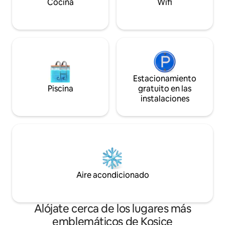
minutos en coche ✈️ Aeropuerto a 15
Cocina
Wifi
hermosa ciudad!
minutos en auto ❓ Envíenme un mensaje
Estacionamiento
Piscina
gratuito en las
instalaciones
Aire acondicionado
Alójate cerca de los lugares más
emblemáticos de Kosice