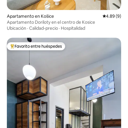
Apartamento en Košice
Calificación 
4.89 (9)
Apartamento Doriloty en el centro de Kosice
Ubicación
·
Calidad-precio
·
Hospitalidad
Favorito entre huéspedes
Favorito entre huéspedes preferido