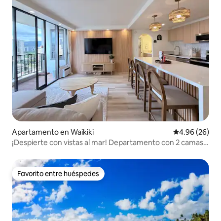
Apartamento en Waikiki
Calificación p
4.96 (26)
¡Despierte con vistas al mar! Departamento con 2 camas
queen y estacionamiento gratuito
Favorito entre huéspedes
Favorito entre huéspedes