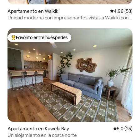
Apartamento en Waikiki
Calificación p
4.96 (53)
Unidad moderna con impresionantes vistas a Waikiki con
Lanai
Favorito entre huéspedes
Favorito entre huéspedes preferido
Apartamento en Kawela Bay
Calificación
5.0 (25)
Un alojamiento en la costa norte