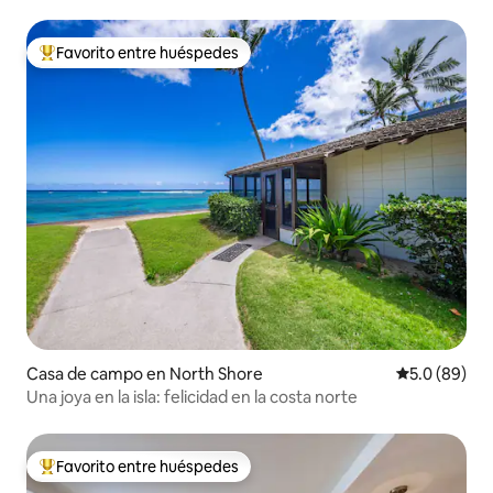
Favorito entre huéspedes
Favorito entre huéspedes preferido
Casa de campo en North Shore
Calificación
5.0 (89)
Una joya en la isla: felicidad en la costa norte
Favorito entre huéspedes
Favorito entre huéspedes preferido