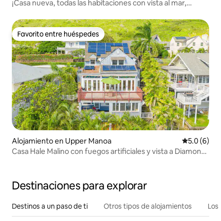
¡Casa nueva, todas las habitaciones con vista al mar,
escapada al mar!
Favorito entre huéspedes
Favorito entre huéspedes
Alojamiento en Upper Manoa
Calificació
5.0 (6)
Casa Hale Malino con fuegos artificiales y vista a Diamond
Head
Destinaciones para explorar
Destinos a un paso de ti
Otros tipos de alojamientos
Los 