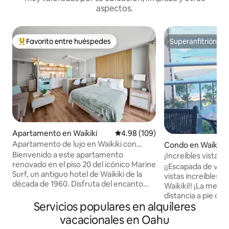
aspectos.
Favorito entre huéspedes
Superanfitrión
Favorito entre huéspedes preferido
Superanfitrión
Apartamento en Waikiki
Calificación promedio: 4.98 de 5
4.98 (109)
Apartamento de lujo en Waikiki con
Condo en Waikiki
encanto retro y aparcamiento
Bienvenido a este apartamento
¡Increíbles vistas a
GRATUITO
renovado en el piso 20 del icónico Marine
¡¡Escapada de vac
Surf, un antiguo hotel de Waikiki de la
vistas increíbles de
década de 1960. Disfruta del encanto
Waikiki!! ¡La mejor ubicación, a poca
vintage con lujo moderno, que incluye
distancia a pie d
vista parcial al mar, aparcamiento
Servicios populares en alquileres
interés, del centr
subterráneo GRATUITO, internet
de tiendas de dis
vacacionales en Oahu
ultrarrápido de 1 gigabitio, aire
restaurantes! ¡Disfruta visitando Oahu: