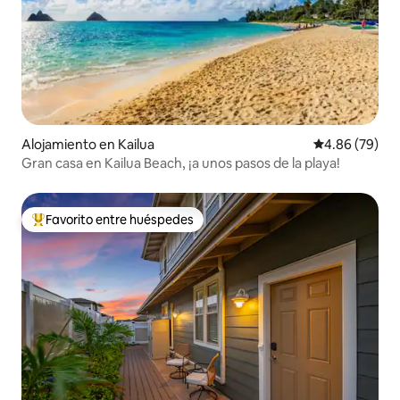
Alojamiento en Kailua
Calificación p
4.86 (79)
Gran casa en Kailua Beach, ¡a unos pasos de la playa!
Favorito entre huéspedes
Favorito entre huéspedes preferido