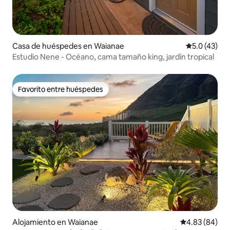
Casa de huéspedes en Waianae
Calificación
5.0 (43)
Estudio Nene - Océano, cama tamaño king, jardín tropical
Favorito entre huéspedes
Favorito entre huéspedes
Alojamiento en Waianae
Calificación p
4.83 (84)