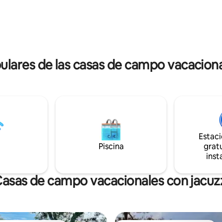
a 3 millas del centro de la calle St
camas tamaño queen con TV y
espaciosa ducha completan el 
ner el contenido semanal de l'
Relájate en el columpio del porc
to.
patio con vallado.
ares de las casas de campo vacaciona
Estac
Piscina
gratu
inst
asas de campo vacacionales con jacuz