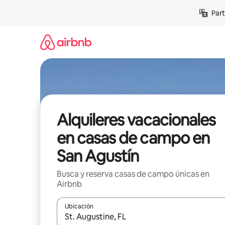
Omite
Part
el
contenido
Alquileres vacacionales
en casas de campo en
San Agustín
Busca y reserva casas de campo únicas en
Airbnb
Ubicación
Cuando los resultados estén disponibles, navega co