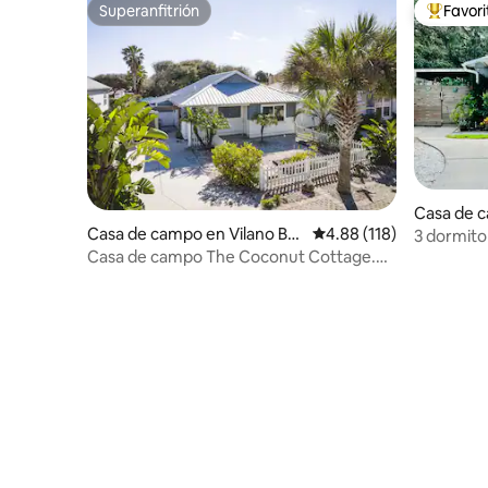
Superanfitrión
Favor
Superanfitrión
Favorito
Casa de c
Casa de campo en Vilano Be
Calificación promedio: 
4.88 (118)
ach
3 dormitor
ach
Casa de campo The Coconut Cottage.
jacuzzi, 
Jacuzzi. A poca distancia a pie de la playa