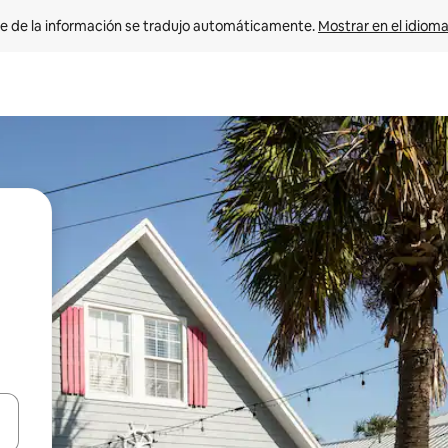
e de la información se tradujo automáticamente. 
Mostrar en el idioma
n las teclas de flecha hacia arriba y hacia abajo o explora con el tact