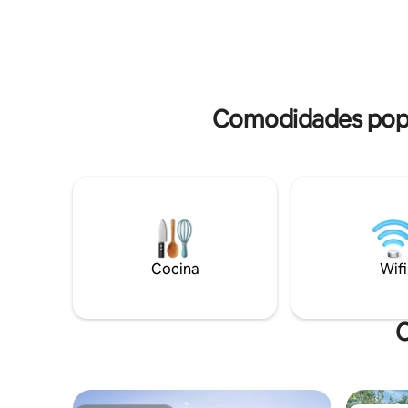
la playa y 
espacio es perfecto para 1-4 huéspedes.
George. Sigue a través de @carcabaroad
Un corto paseo de 8 a 10 minutos
para obte
permite a los visitantes explorar los
alojamien
numerosos sitios históricos del centro,
museos y restaurantes. Hay una plaza de
aparcamiento disponible en nuestro
Comodidades popul
solar. Aparcamiento gratuito en la calle
para coches adicionales.
Cocina
Wifi
C