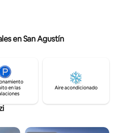
cenas en el patio trasero tipo resort con
 una
bar al aire libre, zona de comedor
espacio.
integrada, porche cubierto y tumbonas,
he o en el
esta es una experiencia que no debes
perderte.
les en San Agustín
ionamiento
ito en las
Aire acondicionado
alaciones
zi