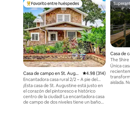
Favorito entre huéspedes
Superanf
Favorito entre huéspedes preferido
Superanf
Casa de c
ch
The Shire
muelle y 
Única casa
reciente
Casa de campo en St. Augus
Calificación promedio: 
4.98 (314)
transfor
tine
Encantadora casa rural 2/2 ~ A pie del
aislada. 
centro histórico
¡Esta casa de St. Augustine está justo en
mientras 
el corazón del pintoresco e histórico
tradicion
centro de la ciudad! La encantadora casa
Terraza e
de campo de dos niveles tiene un baño
del océano
completo arriba y dos dormitorios
ciudad y p
privados, cada uno con una cama
nuevo mue
tamaño queen. En la planta baja hay un
un sistem
segundo baño completo, así como una
geográfico
sala de estar y una cocina completa. El