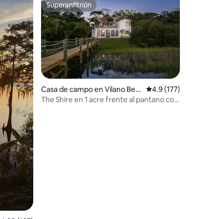
Superanfitrión
rido
Superanfitrión
Casa de campo en Vilano Bea
Calificación promedio:
4.9 (177)
ch
The Shire en 1 acre frente al pantano con
muelle y spa