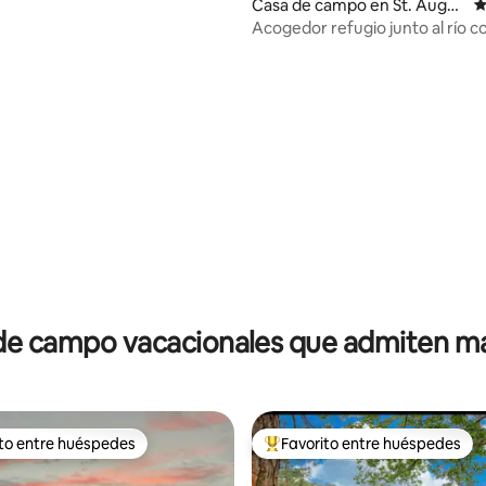
Casa de campo en St. Augus
C
tine
Acogedor refugio junto al río c
y una vista increíble
io: 5 de 5, 22 reseñas
de campo vacacionales que admiten m
ito entre huéspedes
Favorito entre huéspedes
 entre huéspedes preferido
Favorito entre huéspedes prefe