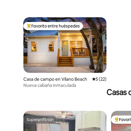
Favorito entre huéspedes
Favorito entre huéspedes preferido
Casa de campo en Vilano Beach
Calificación promed
5 (22)
Nueva cabaña inmaculada
Casas 
Superanfitrión
Favor
Superanfitrión
Favorito