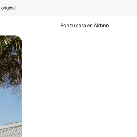
 original
Pon tu casa en Airbnb
o o desliza el dedo.