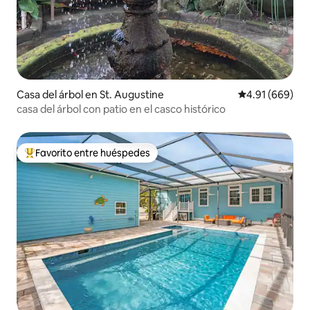
Casa del árbol en St. Augustine
Calificación pr
4.91 (669)
casa del árbol con patio en el casco histórico
Favorito entre huéspedes
Favorito entre huéspedes preferido