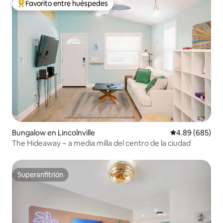
Favorito entre huéspedes
Favorito entre huéspedes preferido
Bungalow en Lincolnville
Calificación pr
4.89 (685)
The Hideaway ~ a media milla del centro de la ciudad
Superanfitrión
Superanfitrión