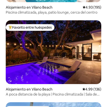
Alojamiento en Vilano Beach
Calificación p
4.93 (195)
Piscina climatizada, playa, patio lounge, cerca del centro
Favorito entre huéspedes
Favorito entre huéspedes preferido
Alojamiento en Vilano Beach
Calificación pr
4.99 (136)
A poca distancia de la playa | Piscina climatizada | Sala de
juegos