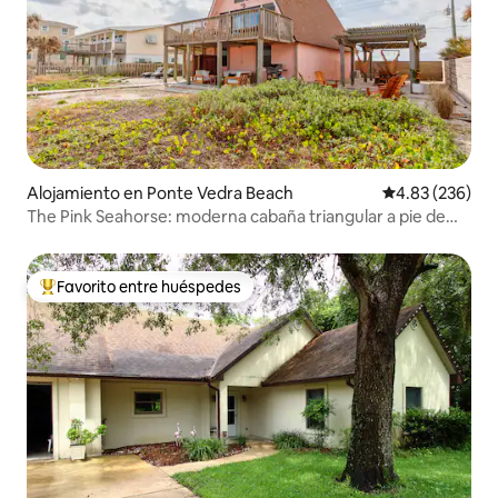
Alojamiento en Ponte Vedra Beach
Calificación pr
4.83 (236)
The Pink Seahorse: moderna cabaña triangular a pie de
playa
Favorito entre huéspedes
Favorito entre huéspedes preferido