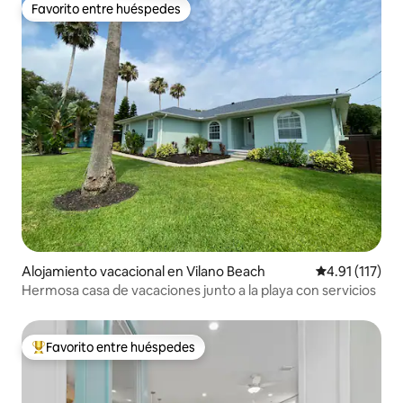
Favorito entre huéspedes
Favorito entre huéspedes
Alojamiento vacacional en Vilano Beach
Calificación p
4.91 (117)
Hermosa casa de vacaciones junto a la playa con servicios
Favorito entre huéspedes
Favorito entre huéspedes preferido