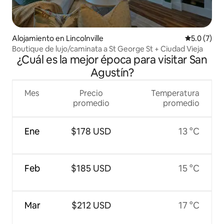
Alojamiento en Lincolnville
Calificació
5.0 (7)
Boutique de lujo/caminata a St George St + Ciudad Vieja
¿Cuál es la mejor época para visitar San
Agustín?
Mes
Precio
Temperatura
promedio
promedio
Ene
$178 USD
13 °C
Feb
$185 USD
15 °C
Mar
$212 USD
17 °C