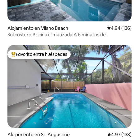
Alojamiento en Vilano Beach
Calificación pr
4.94 (136)
Sol costero|Piscina climatizada|A 6 minutos de
BCH|Carrito de golf
Favorito entre huéspedes
Favorito entre huéspedes preferido
Alojamiento en St. Augustine
Calificación p
4.97 (138)