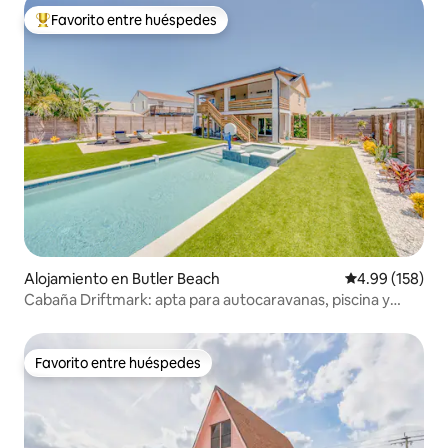
Favorito entre huéspedes
Favorito entre huéspedes preferido
Alojamiento en Butler Beach
Calificación pr
4.99 (158)
Cabaña Driftmark: apta para autocaravanas, piscina y
playa
Favorito entre huéspedes
Favorito entre huéspedes