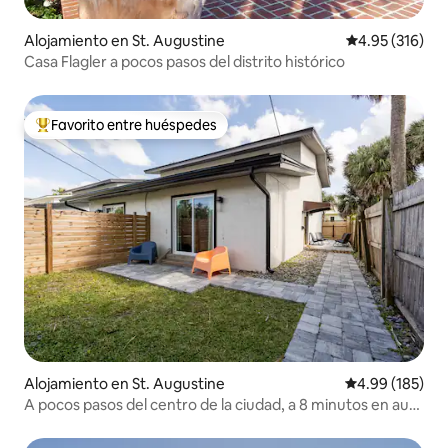
Alojamiento en St. Augustine
Calificación p
4.95 (316)
Casa Flagler a pocos pasos del distrito histórico
Favorito entre huéspedes
Favorito entre huéspedes preferido
Alojamiento en St. Augustine
Calificación pr
4.99 (185)
A pocos pasos del centro de la ciudad, a 8 minutos en auto
de St. Aug Beach #A