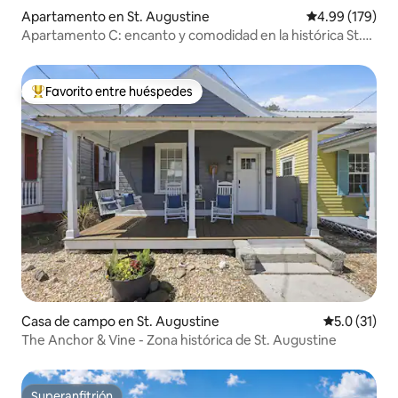
Apartamento en St. Augustine
Calificación pr
4.99 (179)
Apartamento C: encanto y comodidad en la histórica St.
Augustine
Favorito entre huéspedes
Favorito entre huéspedes preferido
Casa de campo en St. Augustine
Calificación
5.0 (31)
The Anchor & Vine - Zona histórica de St. Augustine
Superanfitrión