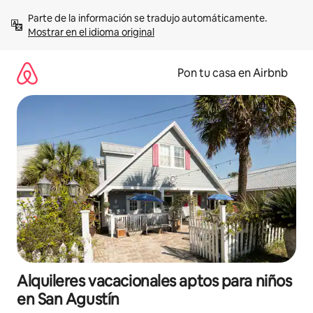
Omite
Parte de la información se tradujo automáticamente. 
el
Mostrar en el idioma original
contenido
Pon tu casa en Airbnb
Alquileres vacacionales aptos para niños
en San Agustín