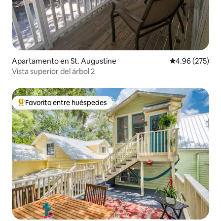
Apartamento en St. Augustine
Calificación pr
4.96 (275)
Vista superior del árbol 2
Favorito entre huéspedes
Favorito entre huéspedes preferido