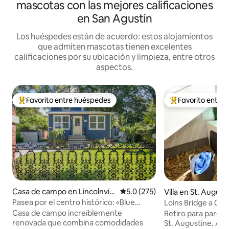
mascotas con las mejores calificaciones
en San Agustín
Los huéspedes están de acuerdo: estos alojamientos
que admiten mascotas tienen excelentes
calificaciones por su ubicación y limpieza, entre otros
aspectos.
Favorito entre huéspedes
Favorito entre
Favorito entre huéspedes preferido
Favorito entre hu
Casa de campo en Lincolnvill
Calificación promedio: 5.0 de 5
5.0 (275)
Villa en St. August
e
Pasea por el centro histórico: «Blue
Loins Bridge a 0,5 
Heaven»
dormitorios, jacuz
Casa de campo increíblemente
Retiro para pareja
renovada que combina comodidades
St. Augustine. A 0