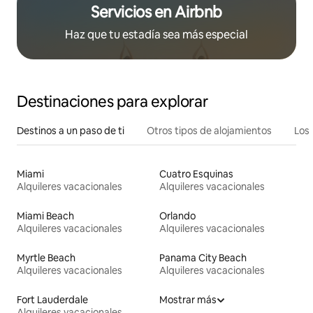
Servicios en Airbnb
Haz que tu estadía sea más especial
Destinaciones para explorar
Destinos a un paso de ti
Otros tipos de alojamientos
Los 
Miami
Cuatro Esquinas
Alquileres vacacionales
Alquileres vacacionales
Miami Beach
Orlando
Alquileres vacacionales
Alquileres vacacionales
Myrtle Beach
Panama City Beach
Alquileres vacacionales
Alquileres vacacionales
Fort Lauderdale
Mostrar más
Alquileres vacacionales