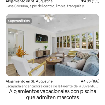
Alojamiento en St. Augustine
Calificación p
4.99 (133)
Casa Coquina, a pie del centro, limpia, tranquila y
espaciosa
Superanfitrión
Superanfitrión
Alojamiento en St. Augustine
Calificación pr
4.86 (166)
Escapada encantadora cerca de la Fuente de la Juventud
Alojamientos vacacionales con piscina
y del centro de la ciudad
que admiten mascotas