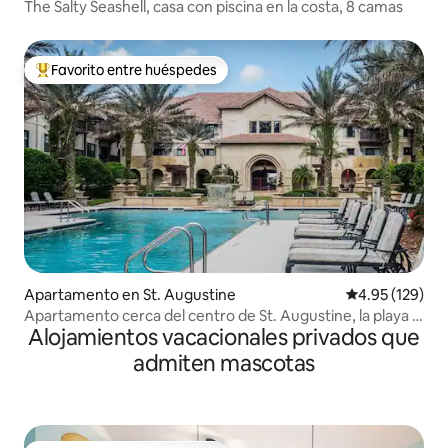
The Salty Seashell, casa con piscina en la costa, 8 camas
Favorito entre huéspedes
Favorito entre huéspedes preferido
Apartamento en St. Augustine
Calificación p
4.95 (129)
Apartamento cerca del centro de St. Augustine, la playa y
Alojamientos vacacionales privados que
el campo de golf
admiten mascotas