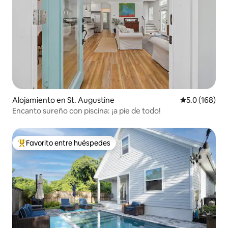
Alojamiento en St. Augustine
Calificación 
5.0 (168)
Encanto sureño con piscina: ¡a pie de todo!
Favorito entre huéspedes
Favorito entre huéspedes preferido