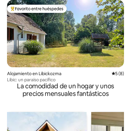
Favorito entre huéspedes
Favorito entre huéspedes preferido
Alojamiento en Libickozma
Calificac
5 (8)
Libic: un paraíso pacífico
La comodidad de un hogar y unos
precios mensuales fantásticos