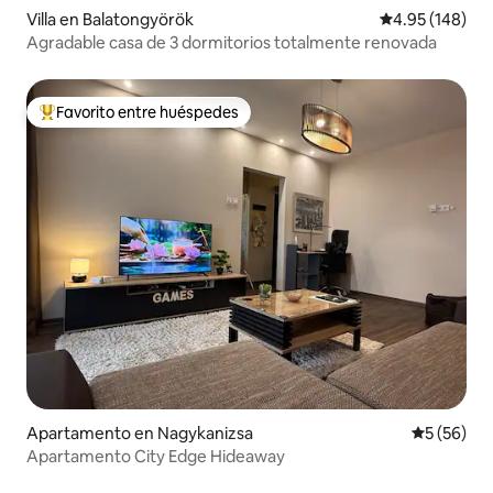
Villa en Balatongyörök
Calificación pr
4.95 (148)
Agradable casa de 3 dormitorios totalmente renovada
Favorito entre huéspedes
Favorito entre huéspedes preferido
Apartamento en Nagykanizsa
Calificaci
5 (56)
Apartamento City Edge Hideaway