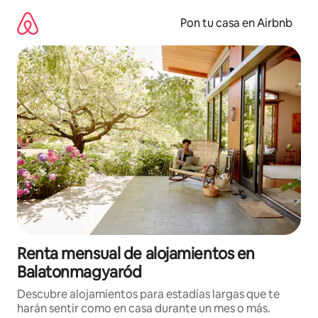
Omite
el
Pon tu casa en Airbnb
contenido
Renta mensual de alojamientos en
Balatonmagyaród
Descubre alojamientos para estadías largas que te
harán sentir como en casa durante un mes o más.