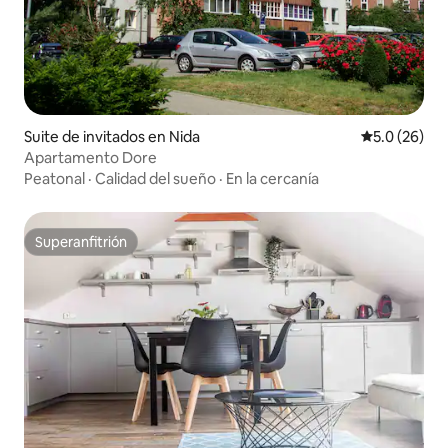
Suite de invitados en Nida
Calificación
5.0 (26)
Apartamento Dore
Peatonal
·
Calidad del sueño
·
En la cercanía
Superanfitrión
Superanfitrión