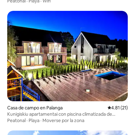
Peatonal
·
Playa
·
Wifi
Casa de campo en Palanga
Calificación 
4.81 (21)
Kunigiskiu apartamentai con piscina climatizada de
temporada
Peatonal
·
Playa
·
Moverse por la zona