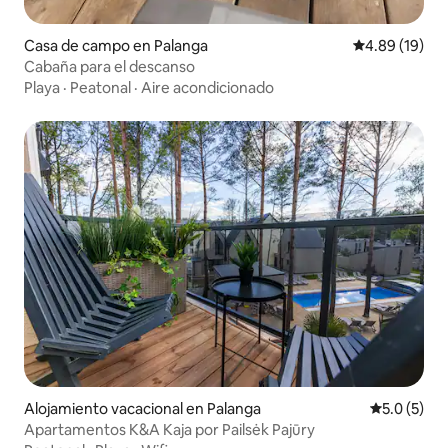
Casa de campo en Palanga
Calificación 
4.89 (19)
Cabaña para el descanso
Playa
·
Peatonal
·
Aire acondicionado
Alojamiento vacacional en Palanga
Calificació
5.0 (5)
Apartamentos K&A Kaja por Pailsėk Pajūry