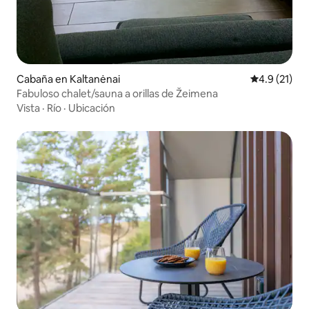
Cabaña en Kaltanėnai
Calificación
4.9 (21)
Fabuloso chalet/sauna a orillas de Žeimena
Vista
·
Río
·
Ubicación