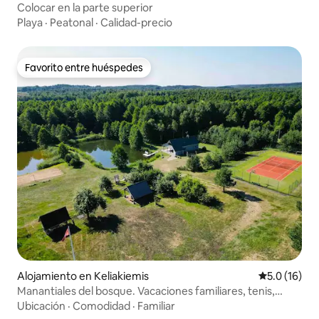
Colocar en la parte superior
Playa
·
Peatonal
·
Calidad-precio
Favorito entre huéspedes
Favorito entre huéspedes
Alojamiento en Keliakiemis
Calificación
5.0 (16)
Manantiales del bosque. Vacaciones familiares, tenis,
playa y sauna.
Ubicación
·
Comodidad
·
Familiar