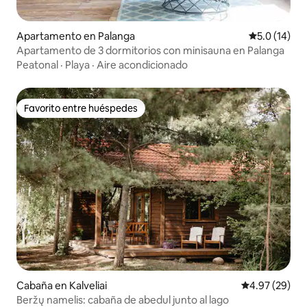
Apartamento en Palanga
Calificación
5.0 (14)
Apartamento de 3 dormitorios con minisauna en Palanga
Peatonal
·
Playa
·
Aire acondicionado
Favorito entre huéspedes
Favorito entre huéspedes
Cabaña en Kalveliai
Calificación p
4.97 (29)
Beržų namelis: cabaña de abedul junto al lago