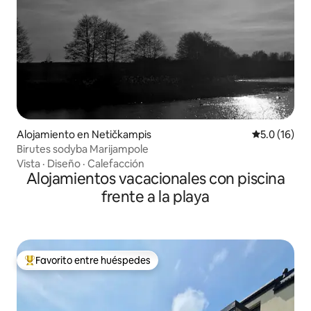
Alojamiento en Netičkampis
Calificación
5.0 (16)
Birutes sodyba Marijampole
Vista
·
Diseño
·
Calefacción
Alojamientos vacacionales con piscina
frente a la playa
Favorito entre huéspedes
Favorito entre huéspedes preferido