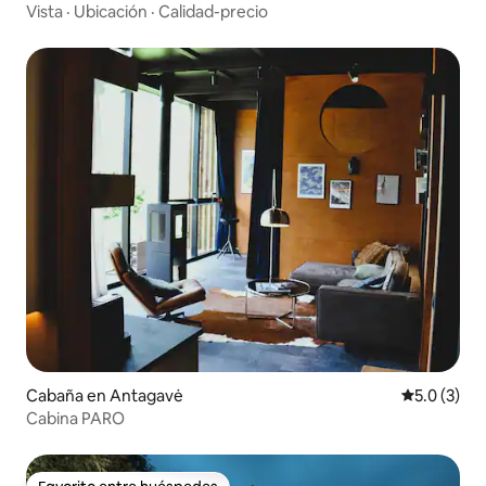
Vista
·
Ubicación
·
Calidad-precio
Cabaña en Antagavė
Calificació
5.0 (3)
Cabina PARO