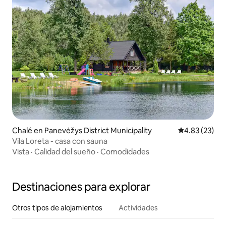
Chalé en Panevėžys District Municipality
Calificación 
4.83 (23)
Vila Loreta - casa con sauna
Vista
·
Calidad del sueño
·
Comodidades
Destinaciones para explorar
Otros tipos de alojamientos
Actividades