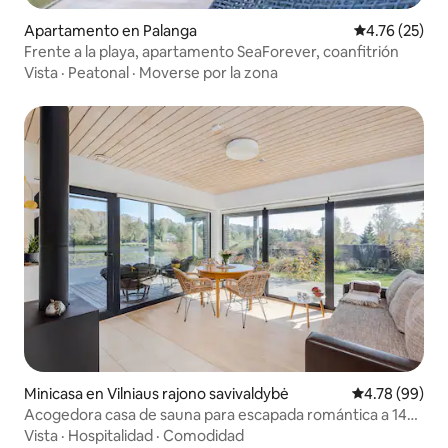
Apartamento en Palanga
Calificación 
4.76 (25)
Frente a la playa, apartamento SeaForever, coanfitrión
Vista
·
Peatonal
·
Moverse por la zona
Minicasa en Vilniaus rajono savivaldybė
Calificación p
4.78 (99)
Acogedora casa de sauna para escapada romántica a 14
km de Vilna
Vista
·
Hospitalidad
·
Comodidad