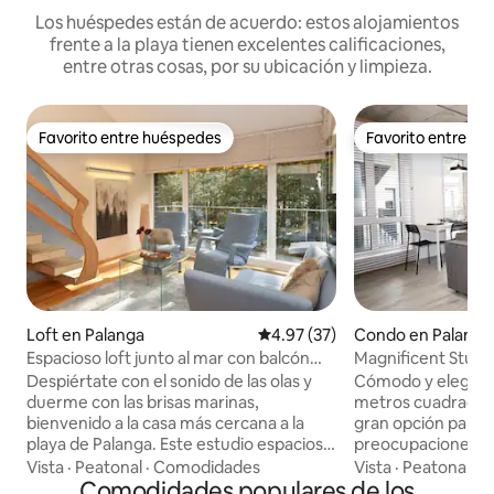
Los huéspedes están de acuerdo: estos alojamientos
frente a la playa tienen excelentes calificaciones,
entre otras cosas, por su ubicación y limpieza.
Favorito entre huéspedes
Favorito entre h
Favorito entre huéspedes
Favorito entre h
Loft en Palanga
Calificación promedio: 4.97 de 
4.97 (37)
Condo en Palanga
Espacioso loft junto al mar con balcón
Magnificent Studi
orientado a la playa
Dunes
Despiértate con el sonido de las olas y
Cómodo y elegant
duerme con las brisas marinas,
metros cuadrados 
bienvenido a la casa más cercana a la
gran opción para 
playa de Palanga. Este estudio espacioso
preocupaciones! T
y luminoso ofrece una combinación
mañana en el balc
Vista
·
Peatonal
·
Comodidades
Vista
·
Peatonal
·
L
única: acceso directo a las dunas, balcón
Comodidades populares de los
el marisco, porque