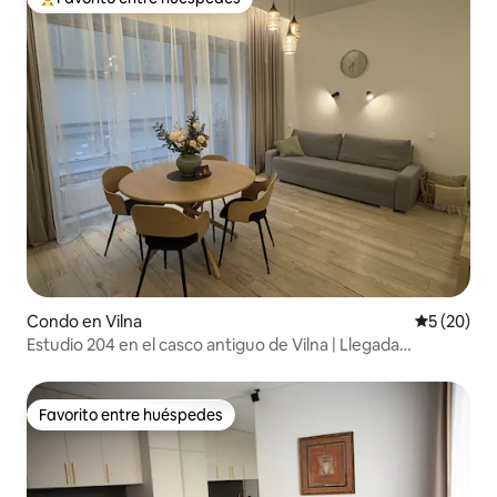
Favorito entre huéspedes preferido
Condo en Vilna
Calificaci
5 (20)
Estudio 204 en el casco antiguo de Vilna | Llegada
autónoma
Favorito entre huéspedes
Favorito entre huéspedes