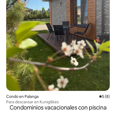
Condo en Palanga
Calificac
5 (8)
Para descansar en Kunigiškės
Condominios vacacionales con piscina