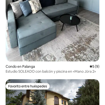
Condo en Palanga
Calificac
5 (9)
Estudio SOLEADO con balcón y piscina en «Mano Jūra 2»
Favorito entre huéspedes
Favorito entre huéspedes