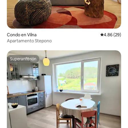
Condo en Vilna
Calificación p
4.86 (29)
Apartamento Stepono
Superanfitrión
Superanfitrión