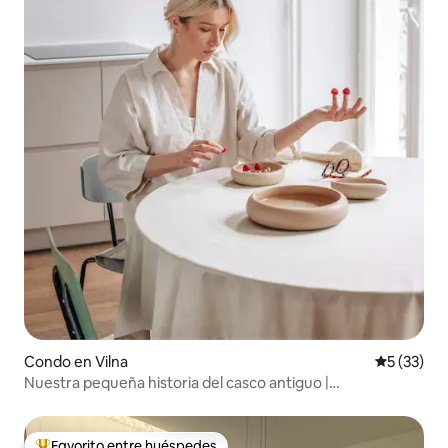
Condo en Vilna
Calificaci
5 (33)
Nuestra pequeña historia del casco antiguo |
Estacionamiento gratuito y balcón
Favorito entre huéspedes