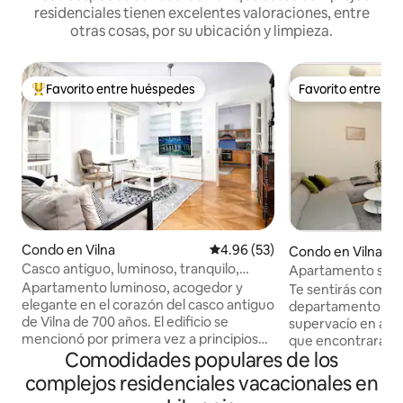
residenciales tienen excelentes valoraciones, entre
otras cosas, por su ubicación y limpieza.
Favorito entre huéspedes
Favorito entre h
Favorito entre huéspedes preferido
Favorito entre h
Condo en Vilna
Calificación promedio: 4.96 de 
4.96 (53)
Condo en Vilna
Casco antiguo, luminoso, tranquilo,
Apartamento solea
balcón, Netflix
ciudad
Apartamento luminoso, acogedor y
Te sentirás como 
elegante en el corazón del casco antiguo
departamento sole
de Vilna de 700 años. El edificio se
supervacío en alqui
mencionó por primera vez a principios
que encontrarán t
Comodidades populares de los
del siglo XVII y tiene una larga historia.
Está cerca del cent
Tan pronto como abres la puerta de
distrito de Žveryn
complejos residenciales vacacionales en
entrada, la belleza del espacio de
tranquilo con est