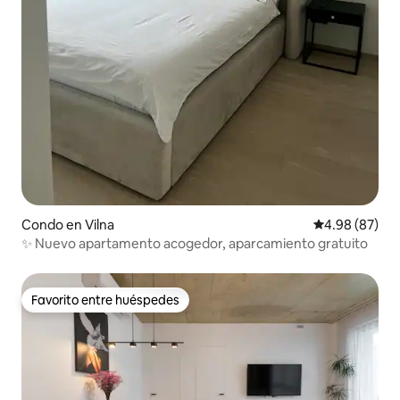
Condo en Vilna
Calificación p
4.98 (87)
✨ Nuevo apartamento acogedor, aparcamiento gratuito
Favorito entre huéspedes
Favorito entre huéspedes