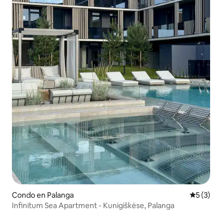
Condo en Palanga
Calificac
5 (3)
Infinitum Sea Apartment - Kunigiškėse, Palanga