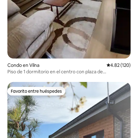
Condo en Vilna
Calificación p
4.82 (120)
Piso de 1 dormitorio en el centro con plaza de
aparcamiento
Favorito entre huéspedes
Favorito entre huéspedes