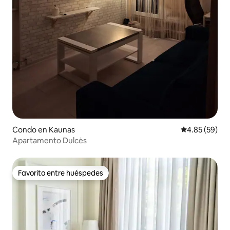
Condo en Kaunas
Calificación p
4.85 (59)
Apartamento Dulcės
Favorito entre huéspedes
Favorito entre huéspedes