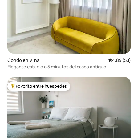
Condo en Vilna
Calificación p
4.89 (53)
Elegante estudio a 5 minutos del casco antiguo
Favorito entre huéspedes
Favorito entre huéspedes preferido