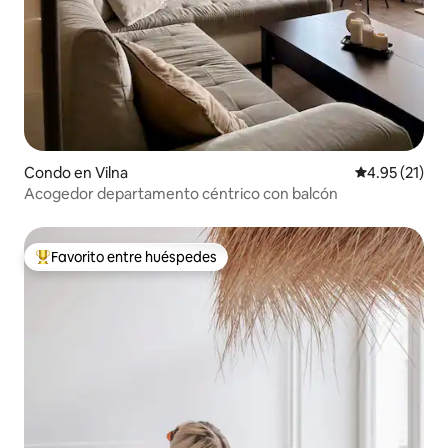
Condo en Vilna
Calificación 
4.95 (21)
Acogedor departamento céntrico con balcón
Favorito entre huéspedes
Favorito entre huéspedes preferido