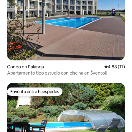
Condo en Palanga
Calificación 
4.88 (17)
Apartamento tipo estudio con piscina en Šventoji
Favorito entre huéspedes
Favorito entre huéspedes