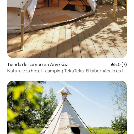
Tienda de campo en Anykščiai
Calificació
5.0 (7)
Naturaleza hotel - camping TekaTeka. El tabernáculo es la
Tierra Santa.