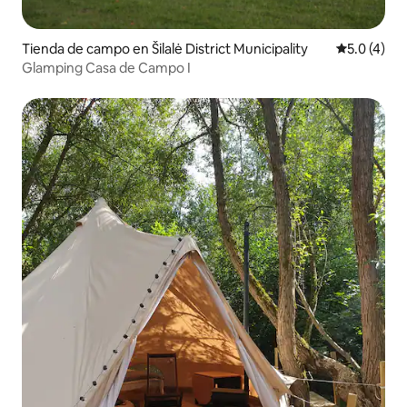
Tienda de campo en Šilalė District Municipality
Calificació
5.0 (4)
Glamping Casa de Campo I