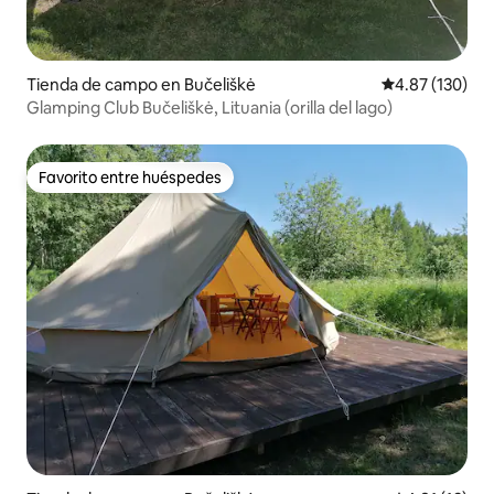
Tienda de campo en Bučeliškė
Calificación p
4.87 (130)
Glamping Club Bučeliškė, Lituania (orilla del lago)
Favorito entre huéspedes
Favorito entre huéspedes