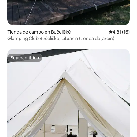
Tienda de campo en Bučeliškė
Calificación 
4.81 (16)
Glamping Club Bučeliškė, Lituania (tienda de jardín)
Superanfitrión
Superanfitrión