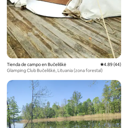
Tienda de campo en Bučeliškė
Calificación p
4.89 (44)
Glamping Club Bučeliškė, Lituania (zona forestal)