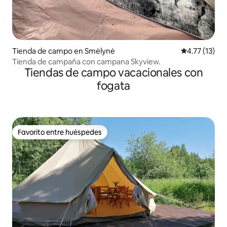
Tienda de campo en Smėlynė
Calificación 
4.77 (13)
Tienda de campaña con campana Skyview.
Tiendas de campo vacacionales con
fogata
Favorito entre huéspedes
Favorito entre huéspedes