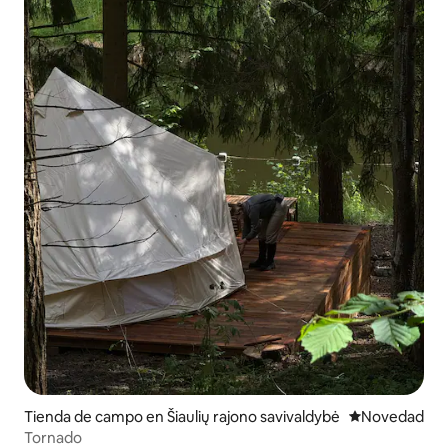
Tienda de campo en Šiaulių rajono savivaldybė
Lugar para ho
Novedad
Tornado