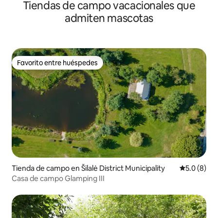
Tiendas de campo vacacionales que
admiten mascotas
Favorito entre huéspedes
Favorito entre huéspedes
Tienda de campo en Šilalė District Municipality
Calificació
5.0 (8)
Casa de campo Glamping III