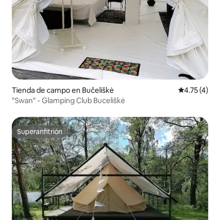
Tienda de campo en Bučeliškė
Calificación
4.75 (4)
"Swan" - Glamping Club Buceliškė
Superanfitrión
Superanfitrión