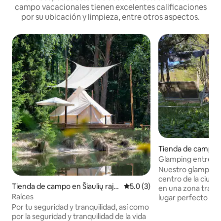
campo vacacionales tienen excelentes calificaciones
por su ubicación y limpieza, entre otros aspectos.
Tienda de campo e
Glamping entre pi
Nuestro glamping e
centro de la ciuda
Tienda de campo en Šiaulių rajo
Calificación promedio: 5.0 de
5.0 (3)
en una zona tranqui
no savivaldybė
Raíces
lugar perfecto par
energías mientras 
Por tu seguridad y tranquilidad, así como
naturaleza. Ya se
por la seguridad y tranquilidad de la vida