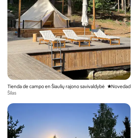
Tienda de campo en Šiaulių rajono savivaldybė
Lugar para ho
Novedad
Šilas