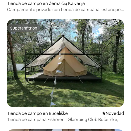
Tienda de campo en Žemaičių Kalvarija
Campamento privado con tienda de campaña, estanque
para pescar
Superanfitrión
Superanfitrión
Tienda de campo en Bučeliškė
Lugar para ho
Novedad
Tienda de campaña Fishmen | Glamping Club Bučeliškė,
Lituania