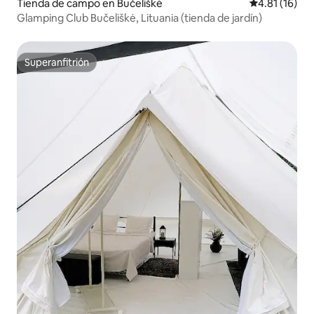
Tienda de campo en Bučeliškė
Calificación 
4.81 (16)
Glamping Club Bučeliškė, Lituania (tienda de jardín)
Superanfitrión
Superanfitrión