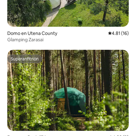
Domo en Utena County
Calificación 
4.81 (16)
Glamping Zarasai
Superanfitrión
Superanfitrión