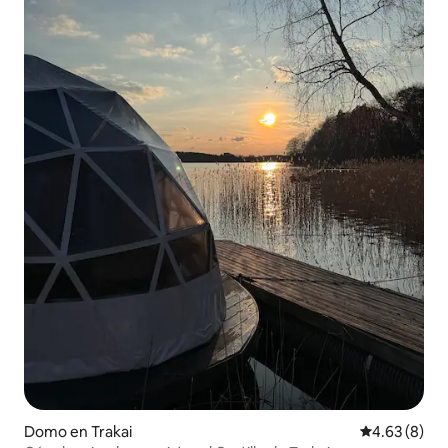
Domo en Trakai
Calificación
4.63 (8)