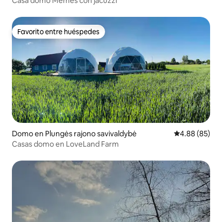
Casa domo Mėmės con jacuzzi
Favorito entre huéspedes
Favorito entre huéspedes
Domo en Plungės rajono savivaldybė
Calificación p
4.88 (85)
Casas domo en LoveLand Farm