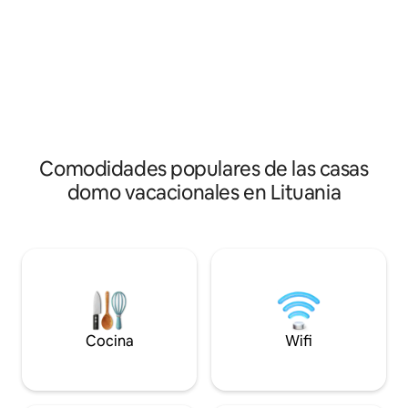
familia y hacer que su estancia sea lo
con mesa de centr
más placentera posible. Por el precio del
horno y aire acond
anuncio obtendrás 2 cúpulas y una
al aire libre, disfru
piscina plegable (la piscina está abierta
camas cómodas, p
solo durante la temporada de verano).
una parrilla de ka
La sauna y el jacuzzi tienen un coste
de la laguna de An
adicional.
Comodidades populares de las casas
domo vacacionales en Lituania
Cocina
Wifi