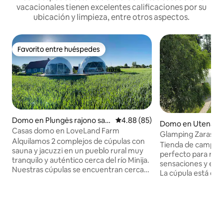
vacacionales tienen excelentes calificaciones por su
ubicación y limpieza, entre otros aspectos.
Favorito entre huéspedes
Favorito entre huéspedes
Domo en Plungės rajono savi
Calificación promedio: 4.88 de 
4.88 (85)
Domo en Utena C
valdybė
Casas domo en LoveLand Farm
Glamping Zarasai
Alquilamos 2 complejos de cúpulas con
Tienda de campaña:
sauna y jacuzzi en un pueblo rural muy
perfecto para relaja
tranquilo y auténtico cerca del río Minija.
sensaciones y el e
Nuestras cúpulas se encuentran cerca
La cúpula está eq
de nuestra casa principal, por lo que no
cómoda cama doble
tendrás que preocuparte por la hora de
una pequeña cocin
llegada y salida. Tratamos de dar la
un refrigerador y 
bienvenida a todos los huéspedes como
mayor parte, tamb
si fueran miembros de nuestra propia
para la ropa, una sa