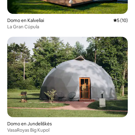
Domo en Kalveliai
Calificaci
5 (10)
La Gran Cúpula
Domo en Jundeliškės
VasaRoyas Big Kupol