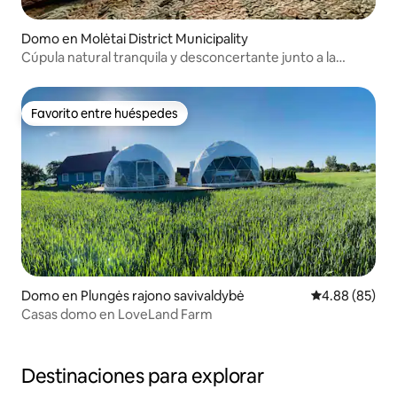
Domo en Molėtai District Municipality
Cúpula natural tranquila y desconcertante junto a la
granja de cáñamo
Favorito entre huéspedes
Favorito entre huéspedes
Domo en Plungės rajono savivaldybė
Calificación p
4.88 (85)
Casas domo en LoveLand Farm
Destinaciones para explorar