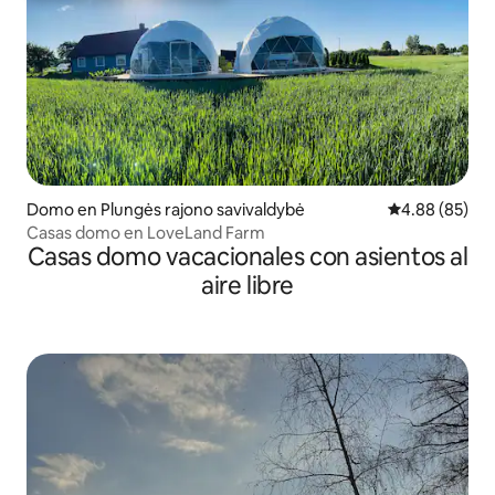
Domo en Plungės rajono savivaldybė
Calificación p
4.88 (85)
Casas domo en LoveLand Farm
Casas domo vacacionales con asientos al
aire libre