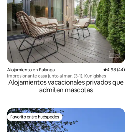
Alojamiento en Palanga
Calificación p
4.98 (44)
Impresionante casa junto al mar. (3-1), Kunigiskes
Alojamientos vacacionales privados que
admiten mascotas
Favorito entre huéspedes
Favorito entre huéspedes