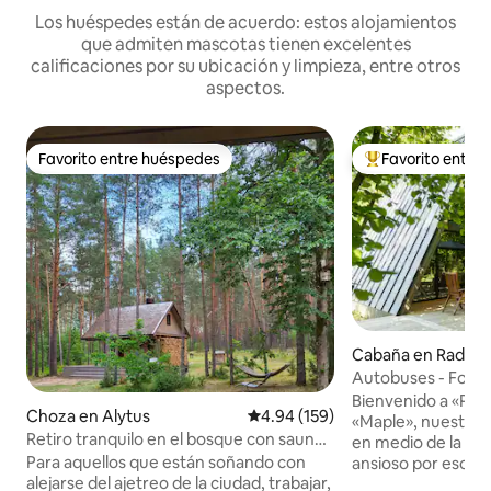
Los huéspedes están de acuerdo: estos alojamientos
que admiten mascotas tienen excelentes
calificaciones por su ubicación y limpieza, entre otros
aspectos.
Favorito entre huéspedes
Favorito entre
Favorito entre huéspedes
Favorito entre hu
Cabaña en Radiški
Autobuses - Fore
Maple
Bienvenido a «Pal
Choza en Alytus
Calificación promedio: 4.94 de 5
4.94 (159)
«Maple», nuestra c
Retiro tranquilo en el bosque con sauna
en medio de la nat
de cedro y bañera de remojo
Para aquellos que están soñando con
ansioso por escapar
alejarse del ajetreo de la ciudad, trabajar,
pasar tiempo en la