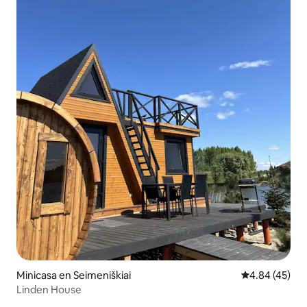
Minicasa en Seimeniškiai
Calificación 
4.84 (45)
Linden House