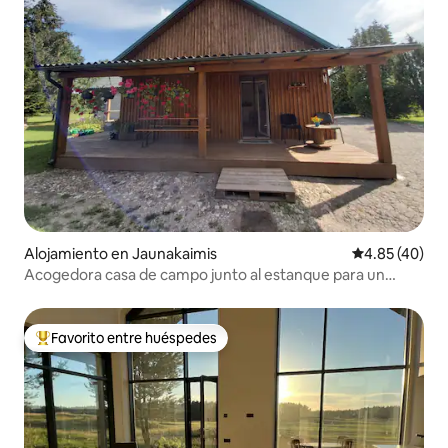
Alojamiento en Jaunakaimis
Calificación 
4.85 (40)
Acogedora casa de campo junto al estanque para un
descanso tranquilo.
Favorito entre huéspedes
Favorito entre huéspedes preferido