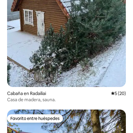
Cabaña en Radailiai
Calificaci
5 (20)
Casa de madera, sauna.
Favorito entre huéspedes
Favorito entre huéspedes