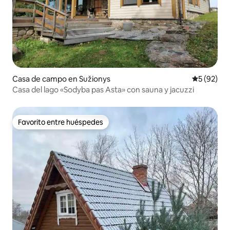
Casa de campo en Sužionys
Calificaci
5 (92)
Casa del lago «Sodyba pas Asta» con sauna y jacuzzi
Favorito entre huéspedes
Favorito entre huéspedes