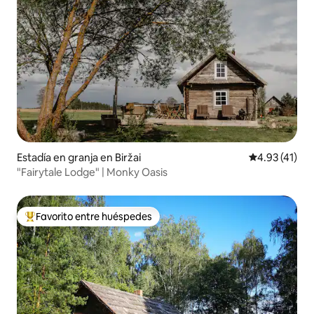
Estadía en granja en Biržai
Calificación 
4.93 (41)
"Fairytale Lodge" | Monky Oasis
Favorito entre huéspedes
Favorito entre huéspedes preferido