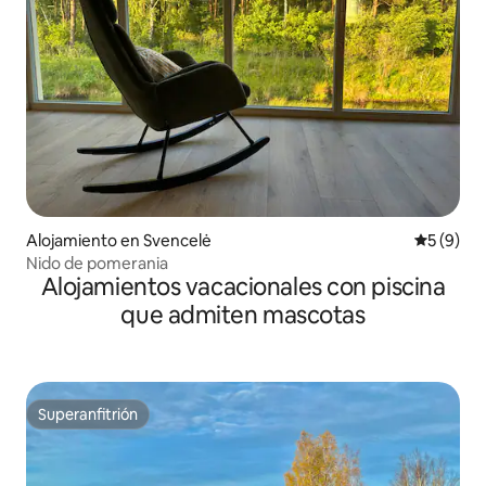
Alojamiento en Svencelė
Calificac
5 (9)
Nido de pomerania
Alojamientos vacacionales con piscina
que admiten mascotas
Superanfitrión
Superanfitrión