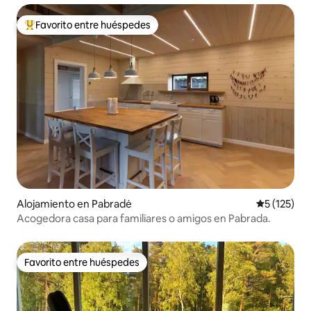
Favorito entre huéspedes
Favorito entre huéspedes preferido
Alojamiento en Pabradė
Calificació
5 (125)
Acogedora casa para familiares o amigos en Pabrada.
Favorito entre huéspedes
Favorito entre huéspedes