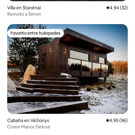
Villa en Stanėnai
Calificación p
4.94 (32)
Remoto a Simon
Favorito entre huéspedes
Favorito entre huéspedes
Cabaña en Vėžionys
Calificación p
4.95 (96)
Crane Manor Deluxe