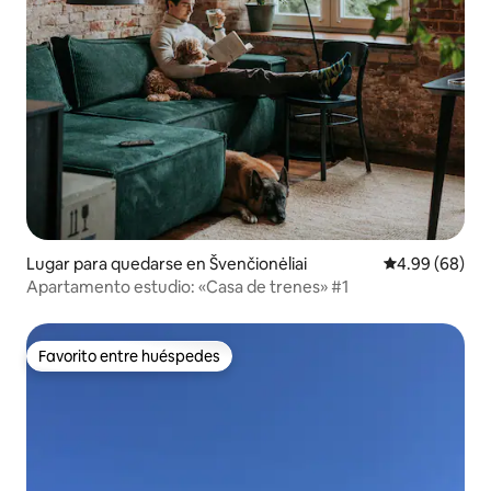
Lugar para quedarse en Švenčionėliai
Calificación p
4.99 (68)
Apartamento estudio: «Casa de trenes» #1
Favorito entre huéspedes
Favorito entre huéspedes