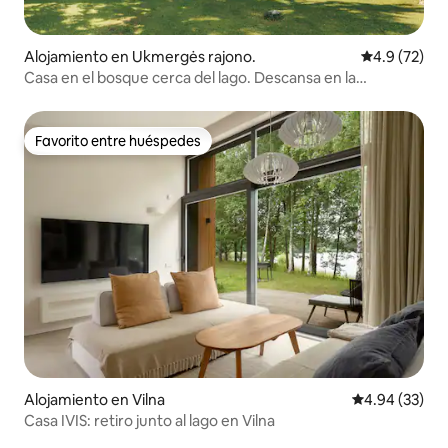
Alojamiento en Ukmergės rajono.
Calificación
4.9 (72)
Casa en el bosque cerca del lago. Descansa en la
naturaleza
Favorito entre huéspedes
Favorito entre huéspedes
Alojamiento en Vilna
Calificación p
4.94 (33)
Casa IVIS: retiro junto al lago en Vilna