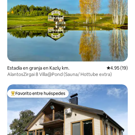
Estadía en granja en Kazlų km.
Calificación 
4.95 (19)
AlantosZirgai 8 Villa@Pond (Sauna/ Hottube extra)
Favorito entre huéspedes
Favorito entre huéspedes preferido