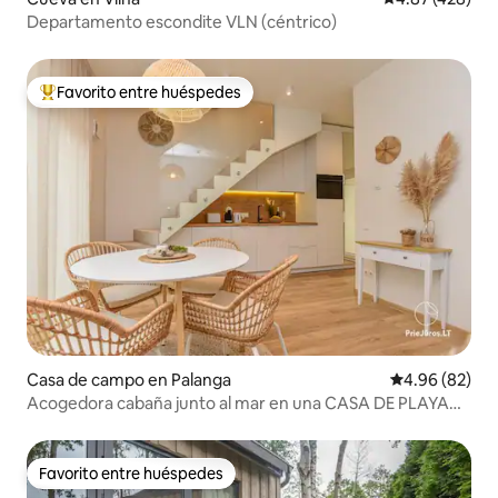
Departamento escondite VLN (céntrico)
Favorito entre huéspedes
Favorito entre huéspedes preferido
Casa de campo en Palanga
Calificación p
4.96 (82)
Acogedora cabaña junto al mar en una CASA DE PLAYA
BOHEMIO con piscina
Favorito entre huéspedes
Favorito entre huéspedes