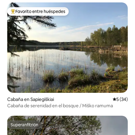
Favorito entre huéspedes
Favorito entre huéspedes preferido
Cabaña en Sapiegiškiai
Calificaci
5 (34)
Cabaña de serenidad en el bosque / Miško ramuma
Superanfitrión
Superanfitrión