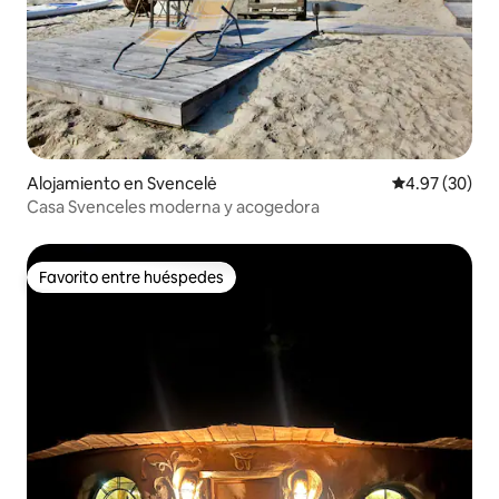
Alojamiento en Svencelė
Calificación p
4.97 (30)
Casa Svenceles moderna y acogedora
Favorito entre huéspedes
Favorito entre huéspedes