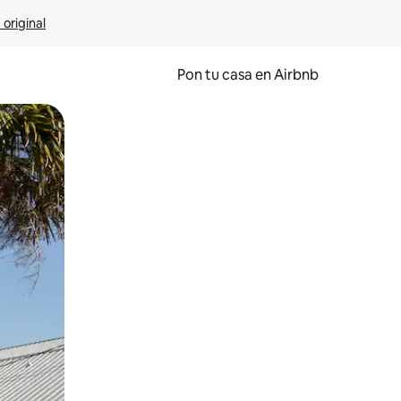
 original
Pon tu casa en Airbnb
o o desliza el dedo.