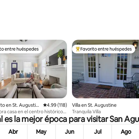
ito entre huéspedes
Favorito entre huéspedes
 entre huéspedes preferido
Favorito entre huéspedes prefe
io: 5 de 5, 31 reseñas
to en St. Augustin
Calificación promedio: 4.99 de 5, 118 reseñas
4.99 (118)
Villa en St. Augustine
ra casa en el centro histórico,
Tranquila Villa
l es la mejor época para visitar San Agu
stancia de todo
Abr
May
Jun
Jul
Ago