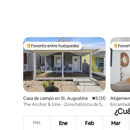
Favorito entre huéspedes
Favor
Favorito entre huéspedes preferido
Favorito
Casa de campo en St. Augustine
Calificación promed
5 (31)
Alojamien
e
The Anchor & Vine - Zona histórica de St.
Encantado
¿Cuá
Augustine
a poca di
Mes
Ene
Feb
Mar