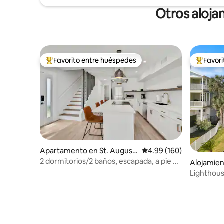
Otros aloja
Favorito entre huéspedes
Favor
Favorito entre huéspedes preferido
Favorito
Apartamento en St. Augusti
Calificación promedio: 
4.99 (160)
ne
2 dormitorios/2 baños, escapada, a pie de
Alojamien
St. Aug
Lighthou