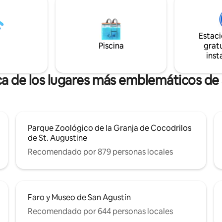
a ecológico nacional tipo
dos dormitorios, dos baños y un
. Está a poca distancia a pie de
trasero completo con jardín tro
a 3 millas del centro de la calle St
zona de estar, comedor y ducha
Estac
Una de las 4 villas ubicadas en S
ner el contenido semanal de l'
Piscina
gratu
Augustine Beach. No se admit
to.
inst
mascotas. staugustinebeachvi
ca de los lugares más emblemáticos de
Parque Zoológico de la Granja de Cocodrilos
de St. Augustine
Recomendado por 879 personas locales
Faro y Museo de San Agustín
Recomendado por 644 personas locales