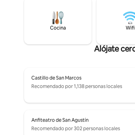
un sistem
zona están a solo unos pasos. Perfecto
geográfico
para una escapada romántica, un fin de
la playa y 
semana fuera o una ocasión especial.
George. Sigue a través de @carcabaroad
Hay solicitudes especiales y
para obte
adaptaciones disponibles para ayudar a
Cocina
Wifi
alojamien
que su estadía sea inolvidable.
Alójate cer
Castillo de San Marcos
Recomendado por 1,138 personas locales
Anfiteatro de San Agustín
Recomendado por 302 personas locales