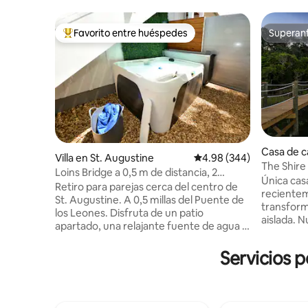
Favorito entre huéspedes
Superanf
Favorito entre huéspedes preferido
Superanf
Casa de c
Villa en St. Augustine
Calificación promedio: 4
4.98 (344)
ch
The Shire
Loins Bridge a 0,5 m de distancia, 2
muelle y 
Única casa
dormitorios, jacuzzi privado
Retiro para parejas cerca del centro de
reciente
St. Augustine. A 0,5 millas del Puente de
transfor
los Leones. Disfruta de un patio
aislada. 
apartado, una relajante fuente de agua y
mientras 
una nueva bañera de hidromasaje para 4
tradicion
personas. Relájate y contempla la puesta
Servicios p
Terraza e
de sol en un entorno tranquilo después
del océano
de explorar. El aparcamiento fuera de la
ciudad y p
calle está incluido. Los restaurantes,
nuevo mue
bares, cafeterías y lugares favoritos de la