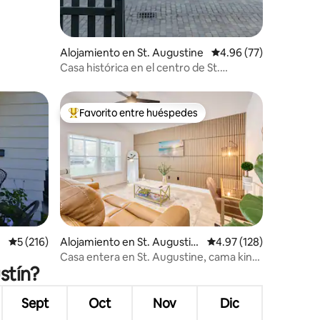
Alojamiento en St. Augustine
Calificación promedio:
4.96 (77)
Casa histórica en el centro de St.
Augustine
Favorito entre huéspedes
rido
Favorito entre huéspedes preferido
Calificación promedio: 5 de 5, 216 reseñas
5 (216)
Alojamiento en St. Augustin
Calificación promedio: 
4.97 (128)
e
Casa entera en St. Augustine, cama king,
stín?
se admiten mascotas
Sept
Oct
Nov
Dic