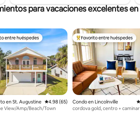
mientos para vacaciones excelentes en
ito entre huéspedes
Favorito entre huéspedes
 entre huéspedes preferido
Favorito entre huéspedes prefe
4.99 de 5, 160 reseñas
to en St. Augustine
Calificación promedio: 4.98 de 5, 65 reseñas
4.98 (65)
Condo en Lincolnville
C
se View/Amp/Beach/Town
cordova gold, centro + caminar
tranquillo