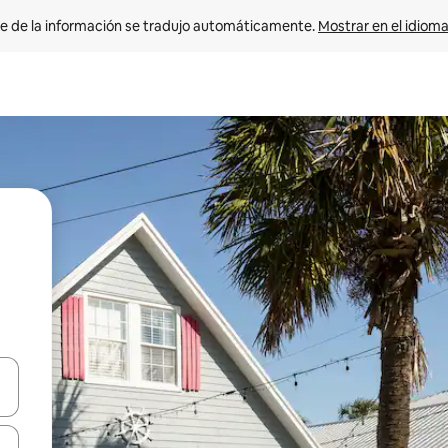
e de la información se tradujo automáticamente. 
Mostrar en el idioma
n las teclas de flecha hacia arriba y hacia abajo o explora con el tact