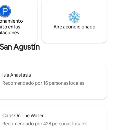
 patio
boutique. Este es el refugio ideal para los
pical,
viajeros que buscan una escapada
 exterior.
romántica o para los huéspedes que
ionamiento
t.
desean ser transportados a una época
ito en las
Aire acondicionado
en
más elegante. Modesto en escala pero
alaciones
llas
grandioso en experiencia.
 San Agustín
Isla Anastasia
Recomendado por 16 personas locales
Caps On The Water
Recomendado por 428 personas locales