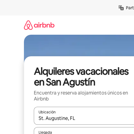
Omite
Part
el
contenido
Alquileres vacacionales
en San Agustín
Encuentra y reserva alojamientos únicos en
Airbnb
Ubicación
Cuando los resultados estén disponibles, navega co
Llegada