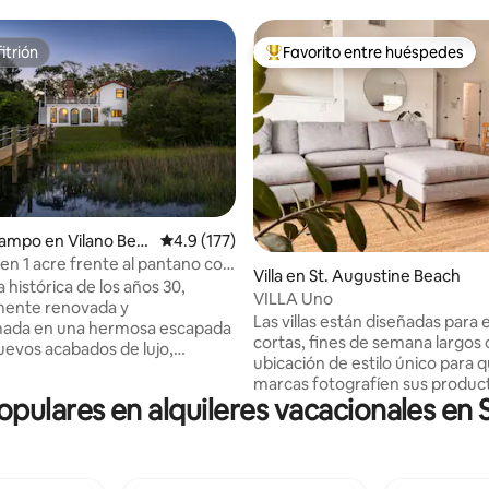
itrión
Favorito entre huéspedes
itrión
Favorito entre huéspedes prefe
ampo en Vilano Bea
Calificación promedio: 4.9 de 5, 177 reseñas
4.9 (177)
.98 de 5, 344 reseñas
 en 1 acre frente al pantano con
Villa en St. Augustine Beach
spa
 histórica de los años 30,
VILLA Uno
mente renovada y
Las villas están diseñadas para 
mada en una hermosa escapada
cortas, fines de semana largos 
Nuevos acabados de lujo,
ubicación de estilo único para q
que alberga su encanto
marcas fotografíen sus product
al. No se permiten eventos.
opulares en alquileres vacacionales en
espacio cuenta con tonos cálid
n la azotea, vistas al amanecer
acabados naturales y arte local
 Atlántico, al centro de la
ambiente sin esfuerzo que perm
uestas de sol sobre el río. El
visitantes relajarse en el mom
lle con techo cubierto alberga
que entran por la puerta. Comp