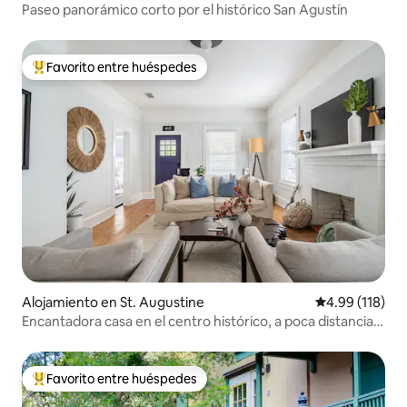
Paseo panorámico corto por el histórico San Agustín
Favorito entre huéspedes
Favorito entre huéspedes preferido
Alojamiento en St. Augustine
Calificación p
4.99 (118)
Encantadora casa en el centro histórico, a poca distancia
de todo
Favorito entre huéspedes
Favorito entre huéspedes preferido