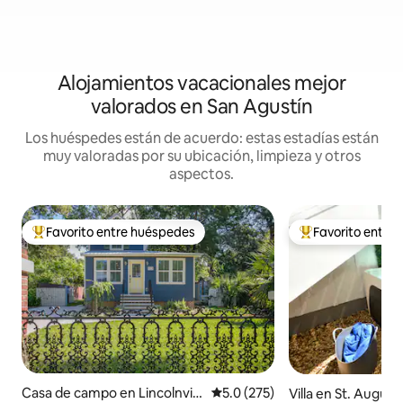
Alojamientos vacacionales mejor
valorados en San Agustín
Los huéspedes están de acuerdo: estas estadías están
muy valoradas por su ubicación, limpieza y otros
aspectos.
Favorito entre huéspedes
Favorito entre
Favorito entre huéspedes preferido
Favorito entre hu
Casa de campo en Lincolnvill
Calificación promedio: 5.0 de 5
5.0 (275)
Villa en St. August