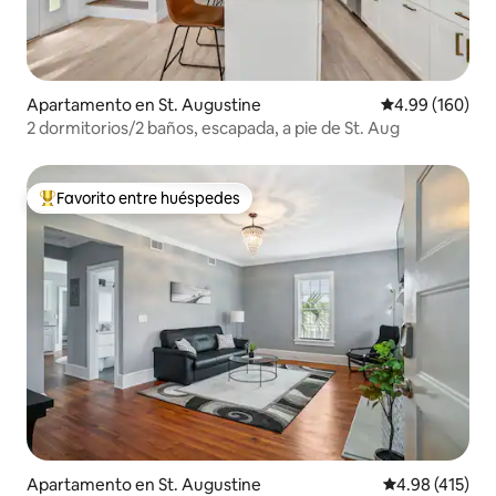
Apartamento en St. Augustine
Calificación pr
4.99 (160)
2 dormitorios/2 baños, escapada, a pie de St. Aug
Favorito entre huéspedes
Favorito entre huéspedes preferido
Apartamento en St. Augustine
Calificación p
4.98 (415)