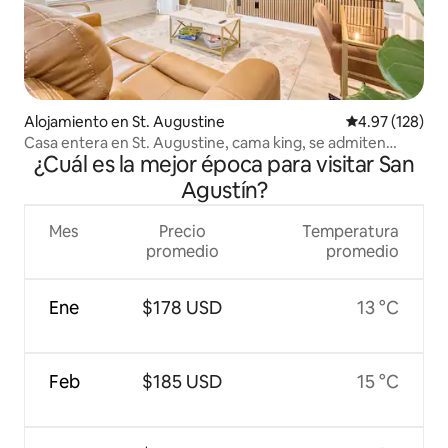
Alojamiento en St. Augustine
Calificación p
4.97 (128)
Casa entera en St. Augustine, cama king, se admiten
¿Cuál es la mejor época para visitar San
mascotas
Agustín?
Mes
Precio
Temperatura
promedio
promedio
Ene
$178 USD
13 °C
Feb
$185 USD
15 °C