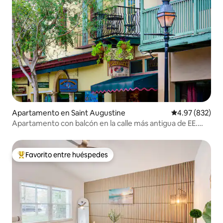
Apartamento en Saint Augustine
Calificación pr
4.97 (832)
Apartamento con balcón en la calle más antigua de EE.
UU. (St. George St)
Favorito entre huéspedes
Favorito entre huéspedes preferido