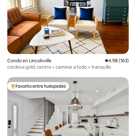
Condo en Lincolnville
Calificación pr
4.98 (163)
cordova gold, centro + caminar a todo + tranquillo
Favorito entre huéspedes
Favorito entre huéspedes preferido